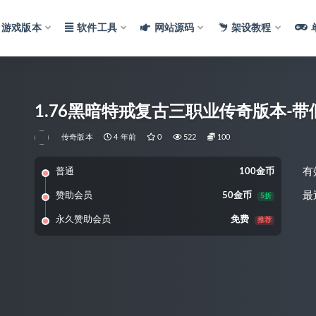
游戏版本
软件工具
网站源码
架设教程
1.76黑暗特戒复古三职业传奇版本-带
传奇版本
4 年前
0
522
100
有
普通
100金币
最
赞助会员
50金币
5折
永久赞助会员
免费
推荐