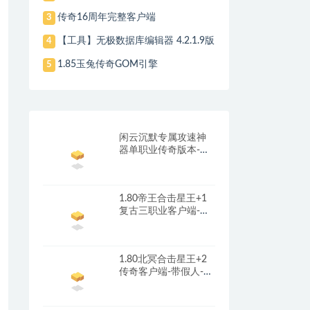
传奇16周年完整客户端
3
【工具】无极数据库编辑器 4.2.1.9版
4
1.85玉兔传奇GOM引擎
5
闲云沉默专属攻速神
器单职业传奇版本-带
光柱-自动回收-自动拾
取_翎风引擎
1.80帝王合击星王+1
复古三职业客户端-带
光柱-首冲礼包-红包奖
励_新BLUE引擎
1.80北冥合击星王+2
传奇客户端-带假人-光
柱-沙城捐献_新BLUE
引擎