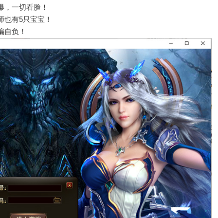
爆，一切看脸！
师也有5只宝宝！
骗自负！