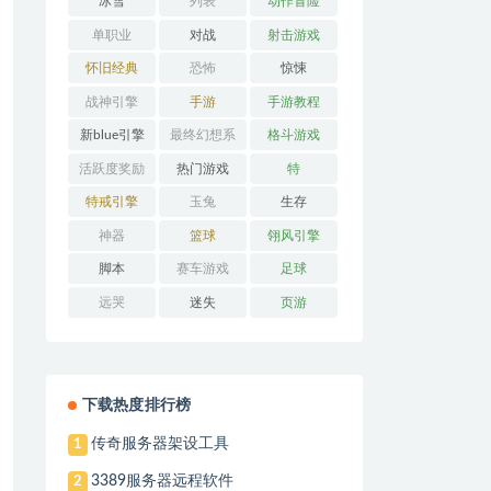
冰雪
列表
动作冒险
单职业
对战
射击游戏
怀旧经典
恐怖
惊悚
战神引擎
手游
手游教程
新blue引擎
最终幻想系
格斗游戏
列
活跃度奖励
热门游戏
特
特戒引擎
玉兔
生存
神器
篮球
翎风引擎
脚本
赛车游戏
足球
远哭
迷失
页游
下载热度排行榜
传奇服务器架设工具
1
3389服务器远程软件
2