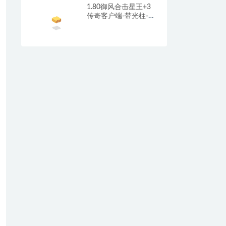
1.80御风合击星王+3
传奇客户端-带光柱-沙
城捐献-充值回馈_新
BLUE引擎