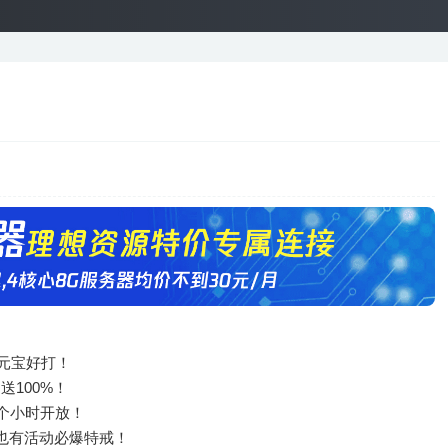
，元宝好打！
送100%！
个小时开放！
也有活动必爆特戒！