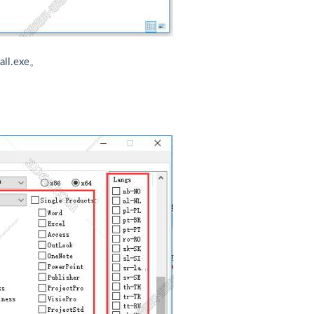
.exe。