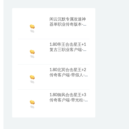
闲云沉默专属攻速神
器单职业传奇版本-带
光柱-自动回收-自动拾
取_翎风引擎
1.80帝王合击星王+1
复古三职业客户端-带
光柱-首冲礼包-红包奖
励_新BLUE引擎
1.80北冥合击星王+2
传奇客户端-带假人-光
柱-沙城捐献_新BLUE
引擎
1.80御风合击星王+3
传奇客户端-带光柱-沙
城捐献-充值回馈_新
BLUE引擎