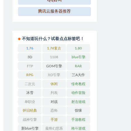
QQ咨询
腾讯云服务器推荐
不知道玩什么？试着点点标签吧！
1.76
1.76复古
1.80
3D
1108
blue引擎
FTP
GOM引擎
RAR
RPG
XO引擎
三A大作
二次元
休闲
传奇教程
冰雪
列表
动作冒险
单职业
对战
射击游戏
怀旧经典
恐怖
惊悚
战神引擎
手游
手游教程
新blue引擎
最终幻想系
格斗游戏