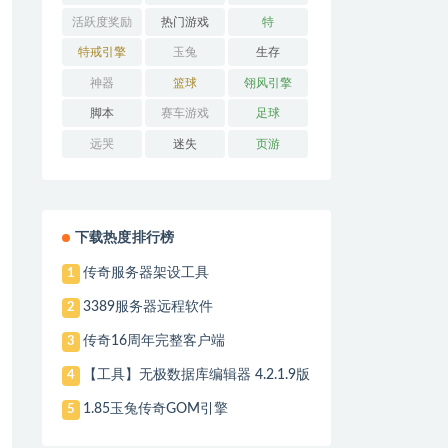
列
活跃度奖励
热门游戏
特
特戒引擎
玉兔
生存
神器
篮球
翎风引擎
脚本
赛车游戏
足球
远哭
迷失
页游
下载热度排行榜
传奇服务器架设工具
1
3389服务器远程软件
2
传奇16周年完整客户端
3
【工具】无极数据库编辑器 4.2.1.9版
4
1.85玉兔传奇GOM引擎
5