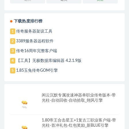
下载热度排行榜
传奇服务器架设工具
1
3389服务器远程软件
2
传奇16周年完整客户端
3
【工具】无极数据库编辑器 4.2.1.9版
4
1.85玉兔传奇GOM引擎
5
闲云沉默专属攻速神器单职业传奇版本-带
光柱-自动回收-自动拾取_翎风引擎
1.80帝王合击星王+1复古三职业客户端-带
光柱-首冲礼包-红包奖励_新BLUE引擎