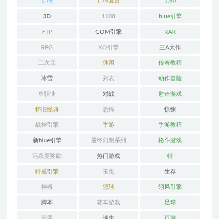
1.76
1.76复古
1.80
3D
1108
blue引擎
FTP
GOM引擎
RAR
RPG
XO引擎
三A大作
二次元
休闲
传奇教程
冰雪
列表
动作冒险
单职业
对战
射击游戏
怀旧经典
恐怖
惊悚
战神引擎
手游
手游教程
新blue引擎
最终幻想系列
格斗游戏
活跃度奖励
热门游戏
特
特戒引擎
玉兔
生存
神器
篮球
翎风引擎
脚本
赛车游戏
足球
远哭
迷失
页游