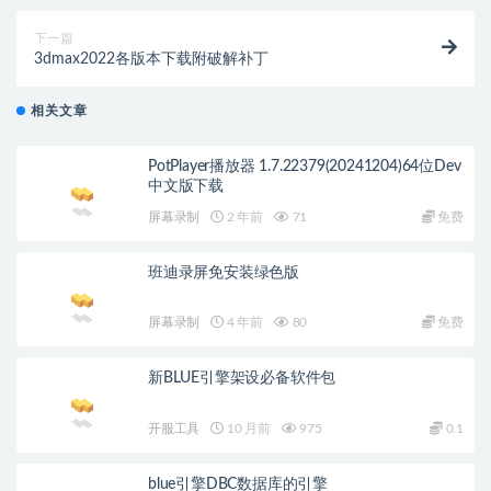
下一篇
3dmax2022各版本下载附破解补丁
相关文章
PotPlayer播放器 1.7.22379(20241204)64位Dev
中文版下载
屏幕录制
2 年前
71
免费
班迪录屏免安装绿色版
屏幕录制
4 年前
80
免费
新BLUE引擎架设必备软件包
开服工具
10 月前
975
0.1
blue引擎DBC数据库的引擎