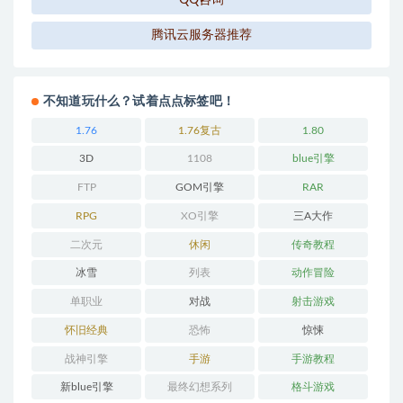
腾讯云服务器推荐
不知道玩什么？试着点点标签吧！
1.76
1.76复古
1.80
3D
1108
blue引擎
FTP
GOM引擎
RAR
RPG
XO引擎
三A大作
二次元
休闲
传奇教程
冰雪
列表
动作冒险
单职业
对战
射击游戏
怀旧经典
恐怖
惊悚
战神引擎
手游
手游教程
新blue引擎
最终幻想系列
格斗游戏