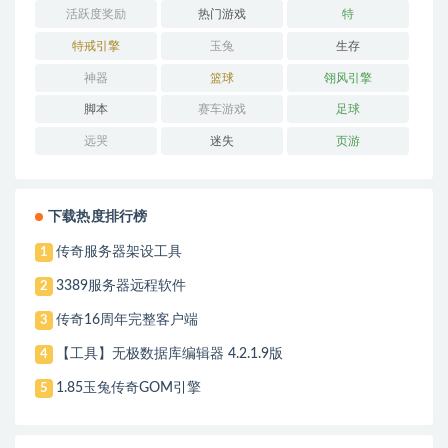
活跃度奖励
热门游戏
特
特戒引擎
玉兔
生存
神器
篮球
翎风引擎
脚本
赛车游戏
足球
远哭
迷失
页游
下载热度排行榜
传奇服务器架设工具
1
3389服务器远程软件
2
传奇16周年完整客户端
3
【工具】无极数据库编辑器 4.2.1.9版
4
1.85玉兔传奇GOM引擎
5