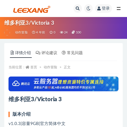
登录
维多利亚3/Victoria 3
动作冒险
4 年前
0
24
100
详情介绍
评论建议
常见问题
当前位置：
首页
动作冒险
正文
维多利亚3/Victoria 3
版本介绍
v1.0.3|容量9GB|官方简体中文