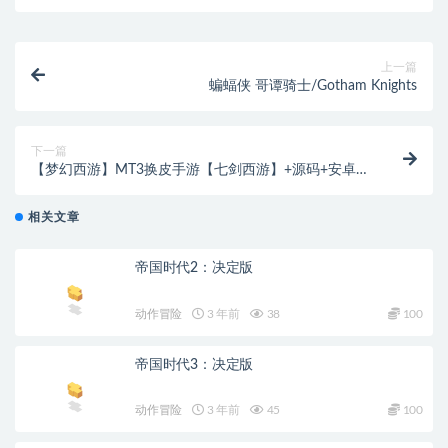
上一篇
蝙蝠侠 哥谭骑士/Gotham Knights
下一篇
【梦幻西游】MT3换皮手游【七剑西游】+源码+安卓
+IOS+GM后台+linux系统+详细架设教程
相关文章
帝国时代2：决定版
动作冒险
3 年前
38
100
帝国时代3：决定版
动作冒险
3 年前
45
100