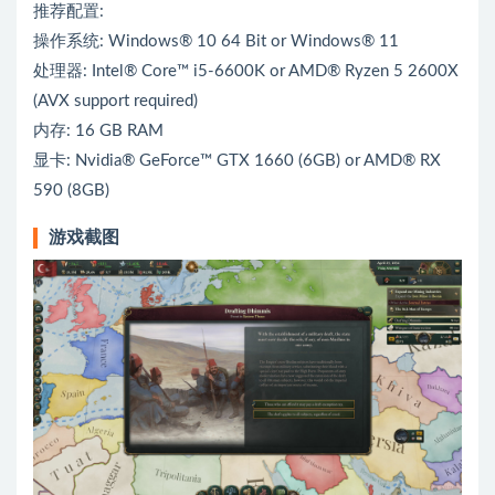
推荐配置:
操作系统: Windows® 10 64 Bit or Windows® 11
处理器: Intel® Core™ i5-6600K or AMD® Ryzen 5 2600X
(AVX support required)
内存: 16 GB RAM
显卡: Nvidia® GeForce™ GTX 1660 (6GB) or AMD® RX
590 (8GB)
游戏截图