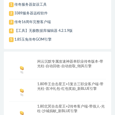
传奇服务器架设工具
1
3389服务器远程软件
2
传奇16周年完整客户端
3
【工具】无极数据库编辑器 4.2.1.9版
4
1.85玉兔传奇GOM引擎
5
闲云沉默专属攻速神器单职业传奇版本-带
光柱-自动回收-自动拾取_翎风引擎
1.80帝王合击星王+1复古三职业客户端-带
光柱-首冲礼包-红包奖励_新BLUE引擎
1.80北冥合击星王+2传奇客户端-带假人-光
柱-沙城捐献_新BLUE引擎