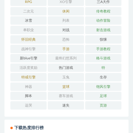
RPG
XO引擎
三A大作
二次元
休闲
传奇教程
冰雪
列表
动作冒险
单职业
对战
射击游戏
怀旧经典
恐怖
惊悚
战神引擎
手游
手游教程
新blue引擎
最终幻想系列
格斗游戏
活跃度奖励
热门游戏
特
特戒引擎
玉兔
生存
神器
篮球
翎风引擎
脚本
赛车游戏
足球
远哭
迷失
页游
下载热度排行榜