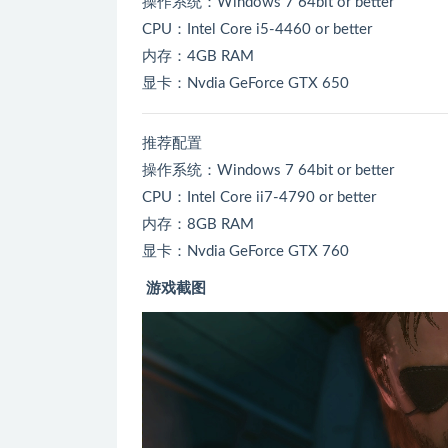
操作系统：Windows 7 64bit or better
CPU：Intel Core i5-4460 or better
内存：4GB RAM
显卡：Nvdia GeForce GTX 650
推荐配置
操作系统：Windows 7 64bit or better
CPU：Intel Core ii7-4790 or better
内存：8GB RAM
显卡：Nvdia GeForce GTX 760
游戏截图