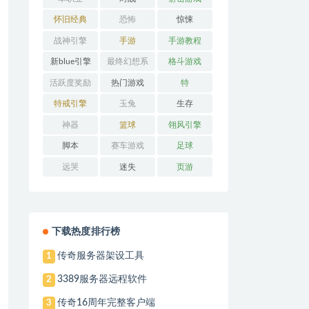
怀旧经典
恐怖
惊悚
战神引擎
手游
手游教程
新blue引擎
最终幻想系
格斗游戏
列
活跃度奖励
热门游戏
特
特戒引擎
玉兔
生存
神器
篮球
翎风引擎
脚本
赛车游戏
足球
远哭
迷失
页游
下载热度排行榜
传奇服务器架设工具
1
3389服务器远程软件
2
传奇16周年完整客户端
3