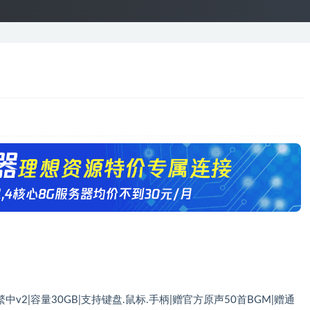
方繁中v2|容量30GB|支持键盘.鼠标.手柄|赠官方原声50首BGM|赠通