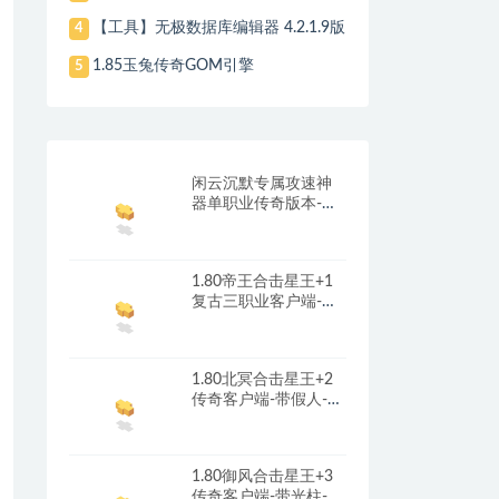
【工具】无极数据库编辑器 4.2.1.9版
4
1.85玉兔传奇GOM引擎
5
闲云沉默专属攻速神
器单职业传奇版本-带
光柱-自动回收-自动拾
取_翎风引擎
1.80帝王合击星王+1
复古三职业客户端-带
光柱-首冲礼包-红包奖
励_新BLUE引擎
1.80北冥合击星王+2
传奇客户端-带假人-光
柱-沙城捐献_新BLUE
引擎
1.80御风合击星王+3
传奇客户端-带光柱-沙