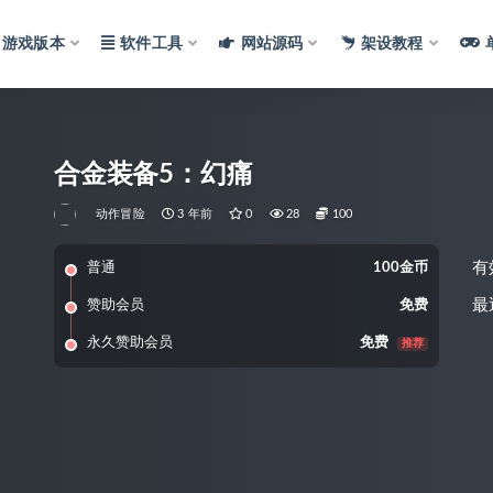
游戏版本
软件工具
网站源码
架设教程
合金装备5：幻痛
动作冒险
3 年前
0
28
100
有
普通
100金币
最
赞助会员
免费
永久赞助会员
免费
推荐