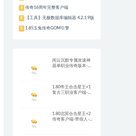
传奇16周年完整客户端
3
【工具】无极数据库编辑器 4.2.1.9版
4
1.85玉兔传奇GOM引擎
5
闲云沉默专属攻速神
器单职业传奇版本-带
光柱-自动回收-自动拾
取_翎风引擎
1.80帝王合击星王+1
复古三职业客户端-带
光柱-首冲礼包-红包奖
励_新BLUE引擎
1.80北冥合击星王+2
传奇客户端-带假人-光
柱-沙城捐献_新BLUE
引擎