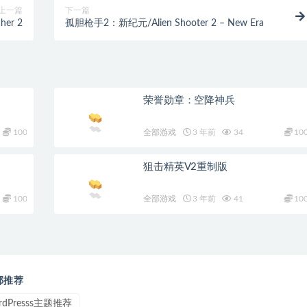
上一篇
下一篇
er 2
孤胆枪手2：新纪元/Alien Shooter 2 – New Era
荣誉勋章：空降神兵
100
全部游戏
3 年前
34
10
狙击精英V2重制版
100
全部游戏
3 年前
41
10
部推荐
rdPresss主题推荐