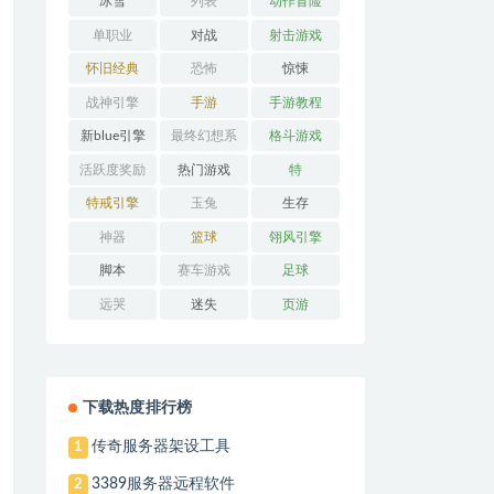
冰雪
列表
动作冒险
单职业
对战
射击游戏
怀旧经典
恐怖
惊悚
战神引擎
手游
手游教程
新blue引擎
最终幻想系
格斗游戏
列
活跃度奖励
热门游戏
特
特戒引擎
玉兔
生存
神器
篮球
翎风引擎
脚本
赛车游戏
足球
远哭
迷失
页游
下载热度排行榜
传奇服务器架设工具
1
3389服务器远程软件
2