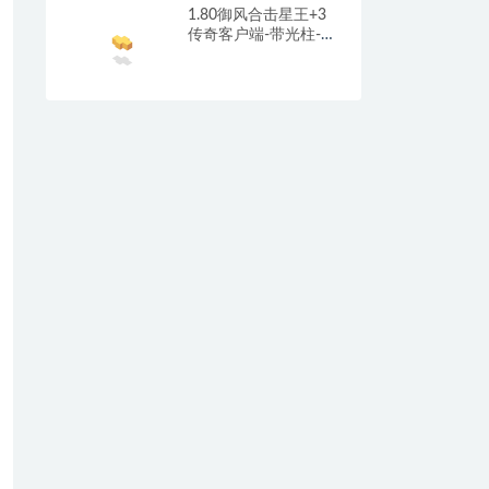
1.80御风合击星王+3
传奇客户端-带光柱-沙
城捐献-充值回馈_新
BLUE引擎