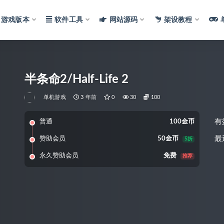
游戏版本
软件工具
网站源码
架设教程
半条命2/Half-Life 2
单机游戏
3 年前
0
30
100
有
普通
100金币
最
赞助会员
50金币
5折
永久赞助会员
免费
推荐