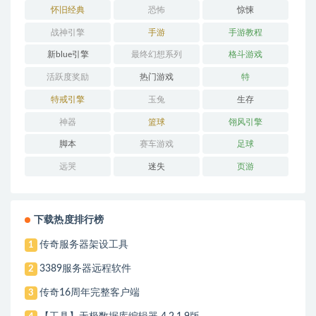
怀旧经典
恐怖
惊悚
战神引擎
手游
手游教程
新blue引擎
最终幻想系列
格斗游戏
活跃度奖励
热门游戏
特
特戒引擎
玉兔
生存
神器
篮球
翎风引擎
脚本
赛车游戏
足球
远哭
迷失
页游
下载热度排行榜
传奇服务器架设工具
1
3389服务器远程软件
2
传奇16周年完整客户端
3