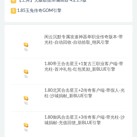
【工具】无极数据库编辑器 4.2.1.9版
4
1.85玉兔传奇GOM引擎
5
闲云沉默专属攻速神器单职业传奇版本-带
光柱-自动回收-自动拾取_翎风引擎
1.80帝王合击星王+1复古三职业客户端-带
光柱-首冲礼包-红包奖励_新BLUE引擎
1.80北冥合击星王+2传奇客户端-带假人-光
柱-沙城捐献_新BLUE引擎
1.80御风合击星王+3传奇客户端-带光柱-沙
城捐献-充值回馈_新BLUE引擎