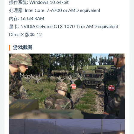
操作系统: Windows 10 64-bit
处理器: Intel Core i7-6700 or AMD equivalent
内存: 16 GB RAM
显卡: NVIDIA GeForce GTX 1070 Ti or AMD equivalent
DirectX 版本: 12
游戏截图