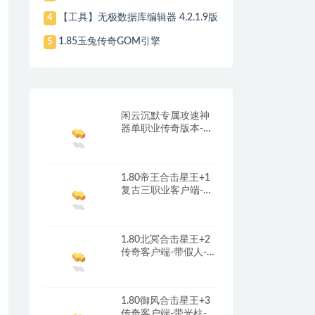
【工具】无极数据库编辑器 4.2.1.9版
4
1.85玉兔传奇GOM引擎
5
闲云沉默专属攻速神
器单职业传奇版本-带
光柱-自动回收-自动拾
取_翎风引擎
1.80帝王合击星王+1
复古三职业客户端-带
光柱-首冲礼包-红包奖
励_新BLUE引擎
1.80北冥合击星王+2
传奇客户端-带假人-光
柱-沙城捐献_新BLUE
引擎
1.80御风合击星王+3
传奇客户端-带光柱-沙