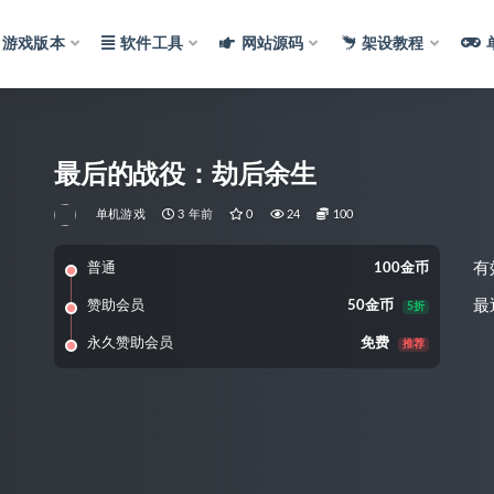
游戏版本
软件工具
网站源码
架设教程
最后的战役：劫后余生
单机游戏
3 年前
0
24
100
有
普通
100金币
最
赞助会员
50金币
5折
永久赞助会员
免费
推荐