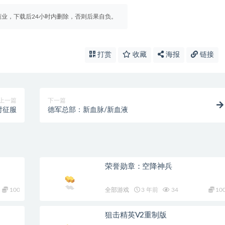
业，下载后24小时内删除，否则后果自负。
打赏
收藏
海报
链接
上一篇
下一篇
对征服
德军总部：新血脉/新血液
荣誉勋章：空降神兵
100
全部游戏
3 年前
34
10
狙击精英V2重制版