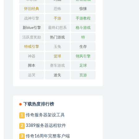
怀旧经典
恐怖
惊悚
战神引擎
手游
手游教程
新blue引擎
最终幻想系
格斗游戏
列
活跃度奖励
热门游戏
特
特戒引擎
玉兔
生存
神器
篮球
翎风引擎
脚本
赛车游戏
足球
远哭
迷失
页游
下载热度排行榜
传奇服务器架设工具
1
3389服务器远程软件
2
传奇16周年完整客户端
3