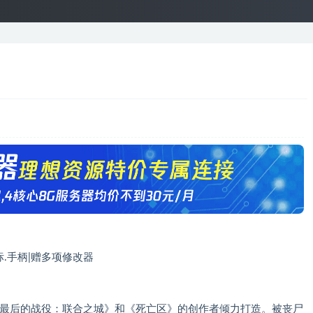
鼠标.手柄|赠多项修改器
戏，由《最后的战役：联合之城》和《死亡区》的创作者倾力打造。被丧尸