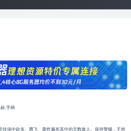
鼠标.手柄
竞技场中砍杀、腾飞、轰炸遍布其中的无数敌人。保持警惕，不然