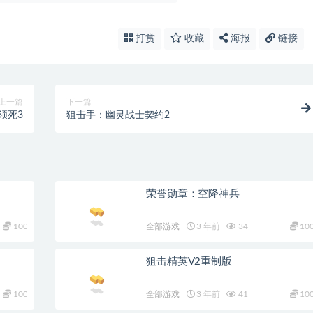
打赏
收藏
海报
链接
上一篇
下一篇
须死3
狙击手：幽灵战士契约2
荣誉勋章：空降神兵
100
全部游戏
3 年前
34
10
狙击精英V2重制版
100
全部游戏
3 年前
41
10