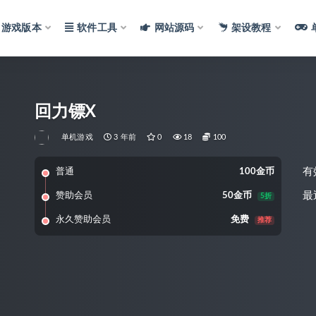
游戏版本
软件工具
网站源码
架设教程
回力镖X
单机游戏
3 年前
0
18
100
有
普通
100金币
最
赞助会员
50金币
5折
永久赞助会员
免费
推荐