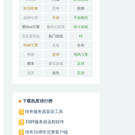
怀旧经典
恐怖
惊悚
战神引擎
手游
手游教程
新blue引擎
最终幻想系
格斗游戏
列
活跃度奖励
热门游戏
特
特戒引擎
玉兔
生存
神器
篮球
翎风引擎
脚本
赛车游戏
足球
远哭
迷失
页游
下载热度排行榜
传奇服务器架设工具
1
3389服务器远程软件
2
传奇16周年完整客户端
3