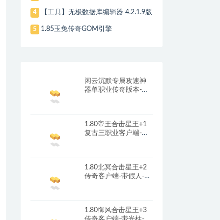
【工具】无极数据库编辑器 4.2.1.9版
4
1.85玉兔传奇GOM引擎
5
闲云沉默专属攻速神
器单职业传奇版本-带
光柱-自动回收-自动拾
取_翎风引擎
1.80帝王合击星王+1
复古三职业客户端-带
光柱-首冲礼包-红包奖
励_新BLUE引擎
1.80北冥合击星王+2
传奇客户端-带假人-光
柱-沙城捐献_新BLUE
引擎
1.80御风合击星王+3
传奇客户端-带光柱-沙