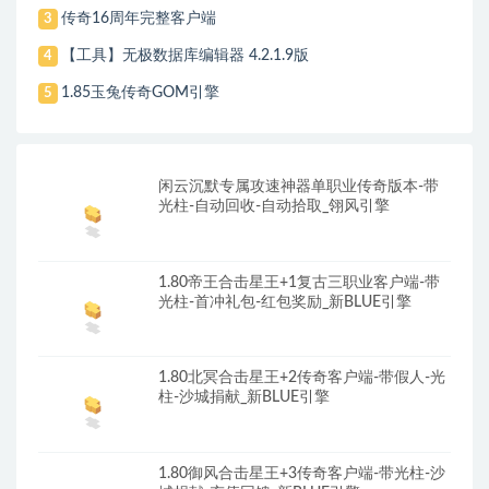
传奇16周年完整客户端
3
【工具】无极数据库编辑器 4.2.1.9版
4
1.85玉兔传奇GOM引擎
5
闲云沉默专属攻速神器单职业传奇版本-带
光柱-自动回收-自动拾取_翎风引擎
1.80帝王合击星王+1复古三职业客户端-带
光柱-首冲礼包-红包奖励_新BLUE引擎
1.80北冥合击星王+2传奇客户端-带假人-光
柱-沙城捐献_新BLUE引擎
1.80御风合击星王+3传奇客户端-带光柱-沙