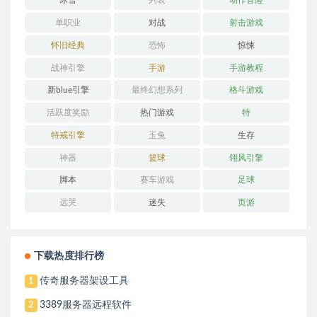
冰雪
列表
动作冒险
单职业
对战
射击游戏
怀旧经典
恐怖
惊悚
战神引擎
手游
手游教程
新blue引擎
最终幻想系列
格斗游戏
活跃度奖励
热门游戏
特
特戒引擎
玉兔
生存
神器
篮球
翎风引擎
脚本
赛车游戏
足球
远哭
迷失
页游
下载热度排行榜
传奇服务器架设工具
1
3389服务器远程软件
2