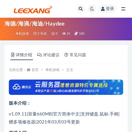
登录
海德/海滴/海迪/Haydee
单机游戏
3 年前
0
25
100
详情介绍
评论建议
常见问题
当前位置：
首页
单机游戏
正文
版本介绍：
v1.09.11|容量660MB|官方简体中文|支持键盘.鼠标.手柄|
赠多项修改器|2021年03月03号更新