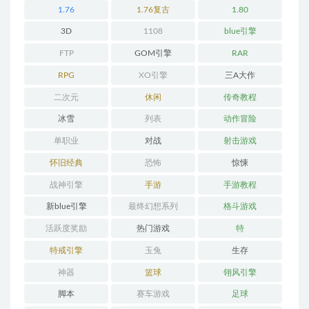
1.76
1.76复古
1.80
3D
1108
blue引擎
FTP
GOM引擎
RAR
RPG
XO引擎
三A大作
二次元
休闲
传奇教程
冰雪
列表
动作冒险
单职业
对战
射击游戏
怀旧经典
恐怖
惊悚
战神引擎
手游
手游教程
新blue引擎
最终幻想系列
格斗游戏
活跃度奖励
热门游戏
特
特戒引擎
玉兔
生存
神器
篮球
翎风引擎
脚本
赛车游戏
足球