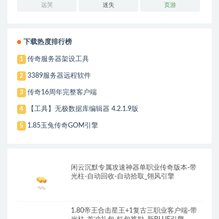
远哭
迷失
页游
下载热度排行榜
传奇服务器架设工具
1
3389服务器远程软件
2
传奇16周年完整客户端
3
【工具】无极数据库编辑器 4.2.1.9版
4
1.85玉兔传奇GOM引擎
5
闲云沉默专属攻速神器单职业传奇版本-带
光柱-自动回收-自动拾取_翎风引擎
1.80帝王合击星王+1复古三职业客户端-带