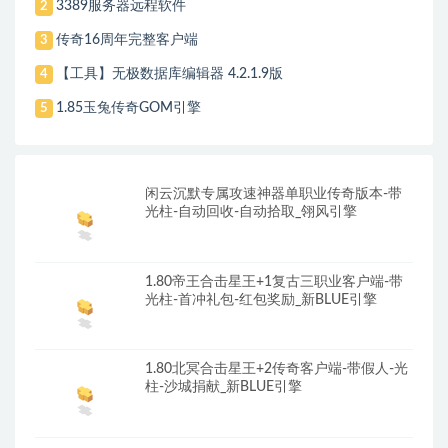
3389服务器远程软件
2
传奇16周年完整客户端
3
【工具】无极数据库编辑器 4.2.1.9版
4
1.85玉兔传奇GOM引擎
5
闲云沉默专属攻速神器单职业传奇版本-带
光柱-自动回收-自动拾取_翎风引擎
1.80帝王合击星王+1复古三职业客户端-带
光柱-首冲礼包-红包奖励_新BLUE引擎
1.80北冥合击星王+2传奇客户端-带假人-光
柱-沙城捐献_新BLUE引擎