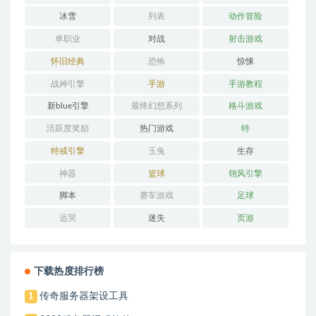
冰雪
列表
动作冒险
单职业
对战
射击游戏
怀旧经典
恐怖
惊悚
战神引擎
手游
手游教程
新blue引擎
最终幻想系列
格斗游戏
活跃度奖励
热门游戏
特
特戒引擎
玉兔
生存
神器
篮球
翎风引擎
脚本
赛车游戏
足球
远哭
迷失
页游
下载热度排行榜
传奇服务器架设工具
1