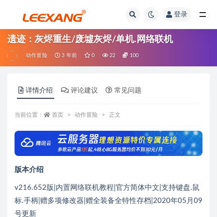
登录
遗迹：灰烬重生/废墟灰烬/单机.网络联机
动作冒险
3 年前
0
22
100
详情介绍
评论建议
常见问题
当前位置：
首页
动作冒险
正文
版本介绍
v216.652版|内置网络联机教程|官方简体中文|支持键盘.鼠
标.手柄|赠多项修改器|赠全装备全特性存档|2020年05月09
号更新