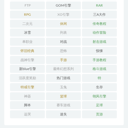
FTP
GOM引擎
RAR
RPG
XO引擎
三A大作
二次元
休闲
传奇教程
冰雪
列表
动作冒险
单职业
对战
射击游戏
怀旧经典
恐怖
惊悚
战神引擎
手游
手游教程
新blue引擎
最终幻想系列
格斗游戏
活跃度奖励
热门游戏
特
特戒引擎
玉兔
生存
神器
篮球
翎风引擎
脚本
赛车游戏
足球
远哭
迷失
页游