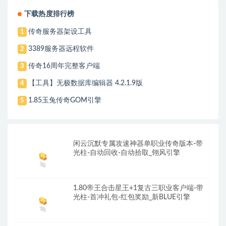
下载热度排行榜
传奇服务器架设工具
1
3389服务器远程软件
2
传奇16周年完整客户端
3
【工具】无极数据库编辑器 4.2.1.9版
4
1.85玉兔传奇GOM引擎
5
闲云沉默专属攻速神器单职业传奇版本-带
光柱-自动回收-自动拾取_翎风引擎
1.80帝王合击星王+1复古三职业客户端-带
光柱-首冲礼包-红包奖励_新BLUE引擎