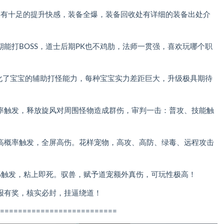
爆装备有十足的提升快感，装备全爆，装备回收处有详细的装备出处介
期能打BOSS，道士后期PK也不鸡肋，法师一贯强，喜欢玩哪个职
，强化了宝宝的辅助打怪能力，每种宝宝实力差距巨大，升级极具期待
概率触发，释放旋风对周围怪物造成群伤，审判一击：普攻、技能触
能高概率触发，全屏高伤。花样宠物，高攻、高防、绿毒、远程攻击
00%触发，粘上即死。驭兽，赋予道宠额外真伤，可玩性极高！
举报有奖，核实必封，挂逼绕道！
==========================