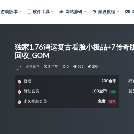
游戏版本
软件工具
网站源码
架设教程
独家1.76鸿运复古看脸小极品+7传奇版
回收_GOM
传奇版本
3 年前
0
538
200
有
普通
200金币
最
赞助会员
100金币
5折
永久赞助会员
免费
推荐