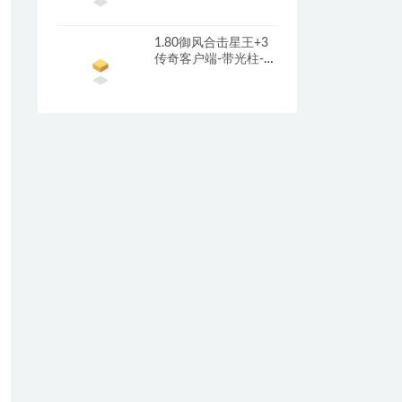
引擎
1.80御风合击星王+3
传奇客户端-带光柱-沙
城捐献-充值回馈_新
BLUE引擎