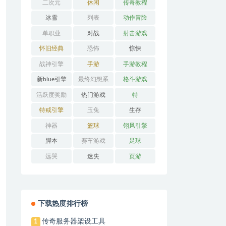
二次元
休闲
传奇教程
冰雪
列表
动作冒险
单职业
对战
射击游戏
怀旧经典
恐怖
惊悚
战神引擎
手游
手游教程
新blue引擎
最终幻想系
格斗游戏
列
活跃度奖励
热门游戏
特
特戒引擎
玉兔
生存
神器
篮球
翎风引擎
脚本
赛车游戏
足球
远哭
迷失
页游
下载热度排行榜
传奇服务器架设工具
1