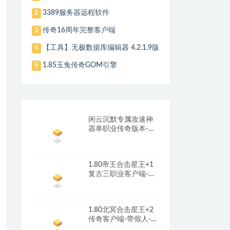
3389服务器远程软件
2
传奇16周年完整客户端
3
【工具】无极数据库编辑器 4.2.1.9版
4
1.85玉兔传奇GOM引擎
5
闲云沉默专属攻速神
器单职业传奇版本-带
光柱-自动回收-自动拾
取_翎风引擎
1.80帝王合击星王+1
复古三职业客户端-带
光柱-首冲礼包-红包奖
励_新BLUE引擎
1.80北冥合击星王+2
传奇客户端-带假人-光
柱-沙城捐献_新BLUE