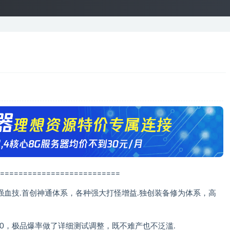
==========================
超强血技.首创神通体系，各种强大打怪增益.独创装备修为体系，高
+10，极品爆率做了详细测试调整，既不难产也不泛滥.