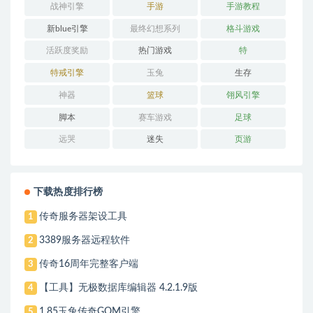
战神引擎
手游
手游教程
新blue引擎
最终幻想系列
格斗游戏
活跃度奖励
热门游戏
特
特戒引擎
玉兔
生存
神器
篮球
翎风引擎
脚本
赛车游戏
足球
远哭
迷失
页游
下载热度排行榜
传奇服务器架设工具
1
3389服务器远程软件
2
传奇16周年完整客户端
3
【工具】无极数据库编辑器 4.2.1.9版
4
1.85玉兔传奇GOM引擎
5