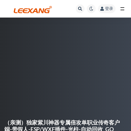
登录
（亲测）独家紫川神器专属倍攻单职业传奇客户
端-带假人-ESP/WXF插件-光柱-自动回收_GO