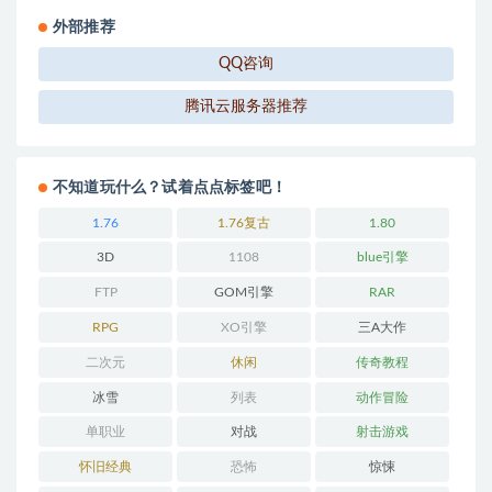
外部推荐
QQ咨询
腾讯云服务器推荐
不知道玩什么？试着点点标签吧！
1.76
1.76复古
1.80
3D
1108
blue引擎
FTP
GOM引擎
RAR
RPG
XO引擎
三A大作
二次元
休闲
传奇教程
冰雪
列表
动作冒险
单职业
对战
射击游戏
怀旧经典
恐怖
惊悚