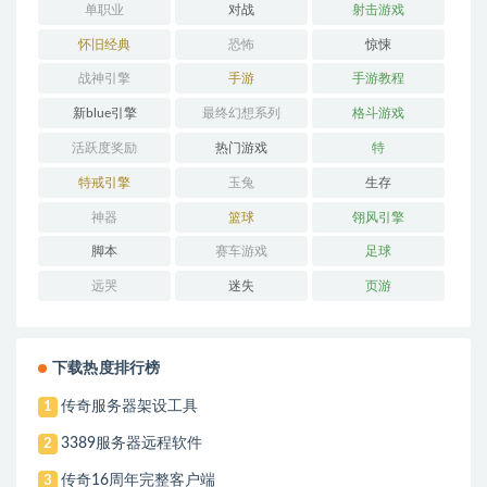
单职业
对战
射击游戏
怀旧经典
恐怖
惊悚
战神引擎
手游
手游教程
新blue引擎
最终幻想系列
格斗游戏
活跃度奖励
热门游戏
特
特戒引擎
玉兔
生存
神器
篮球
翎风引擎
脚本
赛车游戏
足球
远哭
迷失
页游
下载热度排行榜
传奇服务器架设工具
1
3389服务器远程软件
2
传奇16周年完整客户端
3