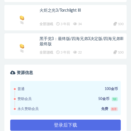
火炬之光3/Torchlight III
全部游戏
3 年前
34
100
黑手党3：最终版/四海兄弟3决定版/四海兄弟III
最终版
全部游戏
3 年前
22
100
资源信息
普通
100金币
赞助会员
50金币
5折
永久赞助会员
免费
推荐
登录后下载