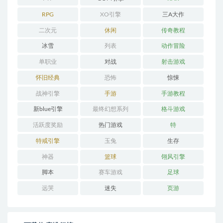
RPG
XO引擎
三A大作
二次元
休闲
传奇教程
冰雪
列表
动作冒险
单职业
对战
射击游戏
怀旧经典
恐怖
惊悚
战神引擎
手游
手游教程
新blue引擎
最终幻想系列
格斗游戏
活跃度奖励
热门游戏
特
特戒引擎
玉兔
生存
神器
篮球
翎风引擎
脚本
赛车游戏
足球
远哭
迷失
页游