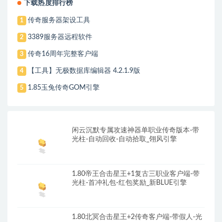
下载热度排行榜
传奇服务器架设工具
1
3389服务器远程软件
2
传奇16周年完整客户端
3
【工具】无极数据库编辑器 4.2.1.9版
4
1.85玉兔传奇GOM引擎
5
闲云沉默专属攻速神器单职业传奇版本-带
光柱-自动回收-自动拾取_翎风引擎
1.80帝王合击星王+1复古三职业客户端-带
光柱-首冲礼包-红包奖励_新BLUE引擎
1.80北冥合击星王+2传奇客户端-带假人-光