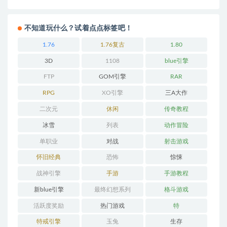
不知道玩什么？试着点点标签吧！
1.76
1.76复古
1.80
3D
1108
blue引擎
FTP
GOM引擎
RAR
RPG
XO引擎
三A大作
二次元
休闲
传奇教程
冰雪
列表
动作冒险
单职业
对战
射击游戏
怀旧经典
恐怖
惊悚
战神引擎
手游
手游教程
新blue引擎
最终幻想系列
格斗游戏
活跃度奖励
热门游戏
特
特戒引擎
玉兔
生存