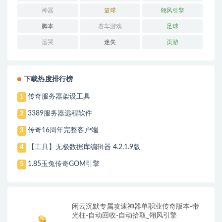
神器
篮球
翎风引擎
脚本
赛车游戏
足球
远哭
迷失
页游
下载热度排行榜
传奇服务器架设工具
1
3389服务器远程软件
2
传奇16周年完整客户端
3
【工具】无极数据库编辑器 4.2.1.9版
4
1.85玉兔传奇GOM引擎
5
闲云沉默专属攻速神器单职业传奇版本-带
光柱-自动回收-自动拾取_翎风引擎