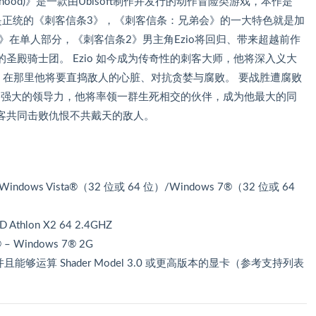
rotherhood)》是一款由Ubisoft制作并发行的动作冒险类游戏，本作是
是正统的《刺客信条3》，《刺客信条：兄弟会》的一大特色就是加
》在单人部分，《刺客信条2》男主角Ezio将回归、带来超越前作
圣殿骑士团。 Ezio 如今成为传奇性的刺客大师，他将深入义大
，在那里他将要直捣敌人的心脏、对抗贪婪与腐败。 要战胜遭腐败
io 强大的领导力，他将率领一群生死相交的伙伴，成为他最大的同
客共同击败仇恨不共戴天的敌人。
ndows Vista®（32 位或 64 位）/Windows 7®（32 位或 64
 Athlon X2 64 2.4GHZ
 – Windows 7® 2G
.0 并且能够运算 Shader Model 3.0 或更高版本的显卡（参考支持列表