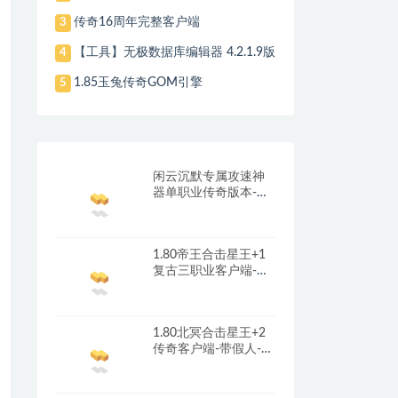
传奇16周年完整客户端
3
【工具】无极数据库编辑器 4.2.1.9版
4
1.85玉兔传奇GOM引擎
5
闲云沉默专属攻速神
器单职业传奇版本-带
光柱-自动回收-自动拾
取_翎风引擎
1.80帝王合击星王+1
复古三职业客户端-带
光柱-首冲礼包-红包奖
励_新BLUE引擎
1.80北冥合击星王+2
传奇客户端-带假人-光
柱-沙城捐献_新BLUE
引擎