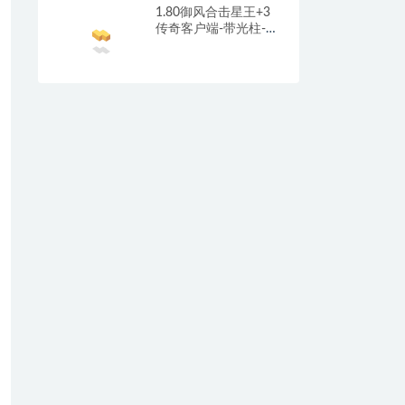
1.80御风合击星王+3
传奇客户端-带光柱-沙
城捐献-充值回馈_新
BLUE引擎