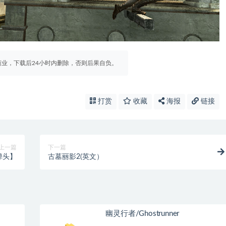
业，下载后24小时内删除，否则后果自负。
打赏
收藏
海报
链接
上一篇
下一篇
弹头】
古墓丽影2(英文）
幽灵行者/Ghostrunner