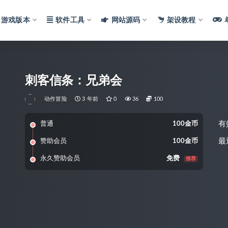
游戏版本
软件工具
网站源码
架设教程
刺客信条：兄弟会
动作冒险
3 年前
0
36
100
有
普通
100金币
最
赞助会员
100金币
永久赞助会员
免费
推荐