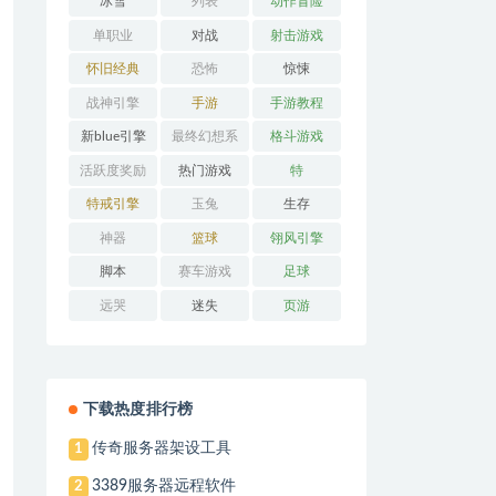
冰雪
列表
动作冒险
单职业
对战
射击游戏
怀旧经典
恐怖
惊悚
战神引擎
手游
手游教程
新blue引擎
最终幻想系
格斗游戏
列
活跃度奖励
热门游戏
特
特戒引擎
玉兔
生存
神器
篮球
翎风引擎
脚本
赛车游戏
足球
远哭
迷失
页游
下载热度排行榜
传奇服务器架设工具
1
3389服务器远程软件
2