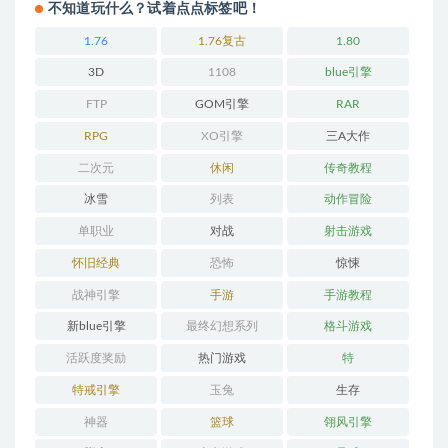
不知道玩什么？试着点点标签吧！
1.76
1.76复古
1.80
3D
1108
blue引擎
FTP
GOM引擎
RAR
RPG
XO引擎
三A大作
二次元
休闲
传奇教程
冰雪
列表
动作冒险
单职业
对战
射击游戏
怀旧经典
恐怖
惊悚
战神引擎
手游
手游教程
新blue引擎
最终幻想系列
格斗游戏
活跃度奖励
热门游戏
特
特戒引擎
玉兔
生存
神器
篮球
翎风引擎