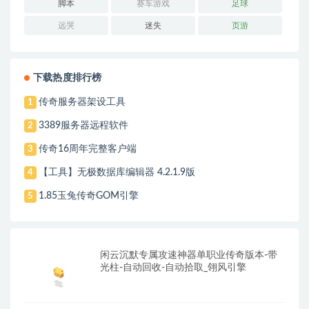
脚本
赛车游戏
足球
远哭
迷失
页游
下载热度排行榜
传奇服务器架设工具
1
3389服务器远程软件
2
传奇16周年完整客户端
3
【工具】无极数据库编辑器 4.2.1.9版
4
1.85玉兔传奇GOM引擎
5
闲云沉默专属攻速神器单职业传奇版本-带
光柱-自动回收-自动拾取_翎风引擎