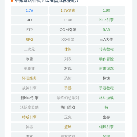
不知道玩什么？试着点点标签吧！
1.76
1.76复古
1.80
3D
1108
blue引擎
FTP
GOM引擎
RAR
RPG
XO引擎
三A大作
二次元
休闲
传奇教程
冰雪
列表
动作冒险
单职业
对战
射击游戏
怀旧经典
恐怖
惊悚
战神引擎
手游
手游教程
新blue引擎
最终幻想系列
格斗游戏
活跃度奖励
热门游戏
特
特戒引擎
玉兔
生存
神器
篮球
翎风引擎
脚本
赛车游戏
足球