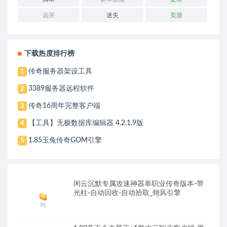
远哭
迷失
页游
下载热度排行榜
传奇服务器架设工具
1
3389服务器远程软件
2
传奇16周年完整客户端
3
【工具】无极数据库编辑器 4.2.1.9版
4
1.85玉兔传奇GOM引擎
5
闲云沉默专属攻速神器单职业传奇版本-带
光柱-自动回收-自动拾取_翎风引擎