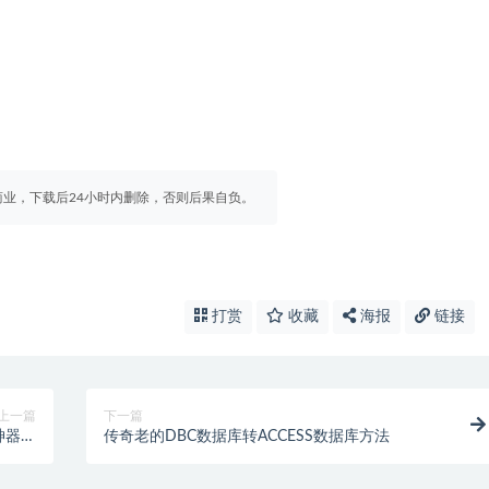
业，下载后24小时内删除，否则后果自负。
打赏
收藏
海报
链接
上一篇
下一篇
神器觉
传奇老的DBC数据库转ACCESS数据库方法
M引擎