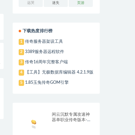
远哭
迷失
页游
下载热度排行榜
传奇服务器架设工具
1
3389服务器远程软件
2
传奇16周年完整客户端
3
1
【工具】无极数据库编辑器 4.2.1.9版
4
1.85玉兔传奇GOM引擎
5
闲云沉默专属攻速神
器单职业传奇版本-带
光柱-自动回收-自动拾
取_翎风引擎