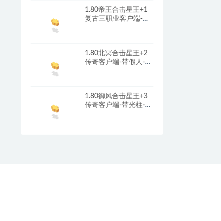
1.80帝王合击星王+1
复古三职业客户端-带
光柱-首冲礼包-红包奖
励_新BLUE引擎
1.80北冥合击星王+2
传奇客户端-带假人-光
柱-沙城捐献_新BLUE
引擎
1.80御风合击星王+3
传奇客户端-带光柱-沙
城捐献-充值回馈_新
BLUE引擎