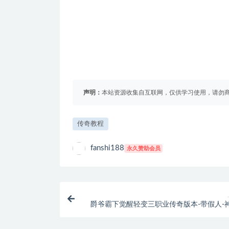
声明：
本站资源收集自互联网，仅供学习使用，请勿商
传奇教程
fanshi188
永久赞助会员
爵爷霸下觉醒轻变三职业传奇版本-带假人-
醒-九重天-通区捐献_GO