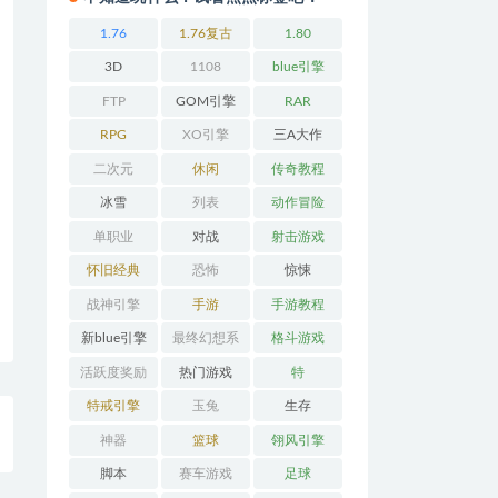
1.76
1.76复古
1.80
3D
1108
blue引擎
FTP
GOM引擎
RAR
RPG
XO引擎
三A大作
二次元
休闲
传奇教程
冰雪
列表
动作冒险
单职业
对战
射击游戏
怀旧经典
恐怖
惊悚
战神引擎
手游
手游教程
新blue引擎
最终幻想系
格斗游戏
列
活跃度奖励
热门游戏
特
特戒引擎
玉兔
生存
神器
篮球
翎风引擎
脚本
赛车游戏
足球