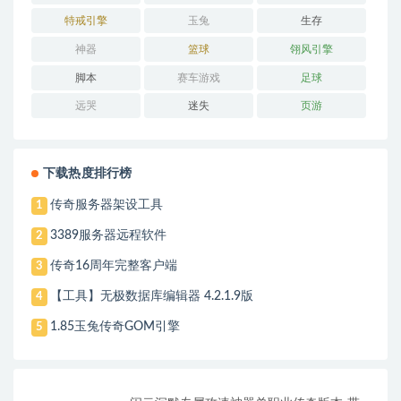
特戒引擎
玉兔
生存
神器
篮球
翎风引擎
脚本
赛车游戏
足球
远哭
迷失
页游
下载热度排行榜
传奇服务器架设工具
1
3389服务器远程软件
2
传奇16周年完整客户端
3
【工具】无极数据库编辑器 4.2.1.9版
4
1.85玉兔传奇GOM引擎
5