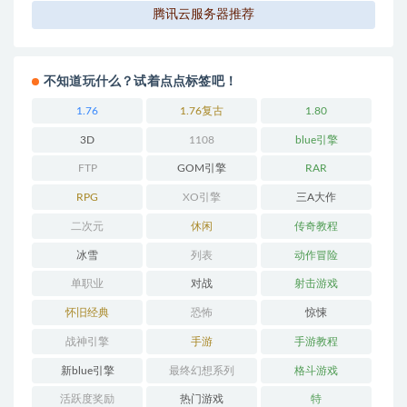
腾讯云服务器推荐
不知道玩什么？试着点点标签吧！
1.76
1.76复古
1.80
3D
1108
blue引擎
FTP
GOM引擎
RAR
RPG
XO引擎
三A大作
二次元
休闲
传奇教程
冰雪
列表
动作冒险
单职业
对战
射击游戏
怀旧经典
恐怖
惊悚
战神引擎
手游
手游教程
新blue引擎
最终幻想系列
格斗游戏
活跃度奖励
热门游戏
特