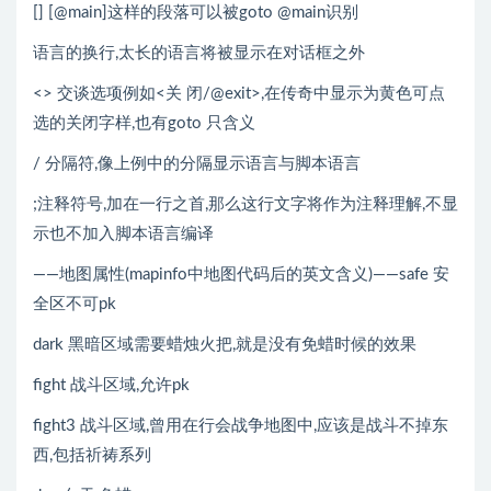
[] [@main]这样的段落可以被goto @main识别
语言的换行,太长的语言将被显示在对话框之外
<> 交谈选项例如<关 闭/@exit>,在传奇中显示为黄色可点
选的关闭字样,也有goto 只含义
/ 分隔符,像上例中的分隔显示语言与脚本语言
;注释符号,加在一行之首,那么这行文字将作为注释理解,不显
示也不加入脚本语言编译
——地图属性(mapinfo中地图代码后的英文含义)——safe 安
全区不可pk
dark 黑暗区域需要蜡烛火把,就是没有免蜡时候的效果
fight 战斗区域,允许pk
fight3 战斗区域,曾用在行会战争地图中,应该是战斗不掉东
西,包括祈祷系列