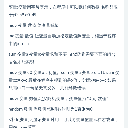
变量;变量用字母表示，在程序中可以赋任何数据 名称只限
于p0-p9,d0-d9
mov 变量 数值;给变量赋值
inc 变量 数值;让变量自动加指定数值到变量，相当于程序
中的x=x+n
sum 变量a 变量b;变量求和不要与int混淆,需要下面的组合
语名才能实现
mov 变量x 0;变量x，初值。sum 变量a 变量b;x=a+b sum 变
量c;x=x+c 最后在程序中得到的是x值，实际x=a+b+c;如果
只写中间一句是无意义的，只能导致错误
movr 变量 数值;定义随机变量，变量值为 “0 到 数值”
random 数值;当数值=随机数时则为1否则为0
<$str(变量)>;显示变量时用，可以将变量值显示在游戏里，
用在 #say后面。