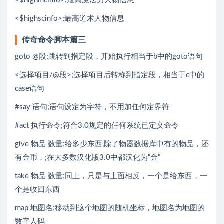
<$highmcinfo>;最高魔法力人物信息
<$highscinfo>;最高道术人物信息
传奇命令脚本篇三
goto @段;跳转到指定段，开始执行相当于b中的goto语句
<选择项目/@段>;选择项目后转称到指定段，相当于c中的
case语句
#say 语句;语句设定为字符，不用加任何定界符
#act 执行命令;符合3.0规定的任何系统已定义命令
give 物品 数量;给多少东西,除了物器数据库中有的物品，还
有金币，;在大多数汉化版3.0中都汉化为“金”
take 物品 数量;同上，只是与上面相反，一个是给东西，一
个是收回东西
map 地图名;移动到这个地图的随机坐标，地图名为地图的
数字人码