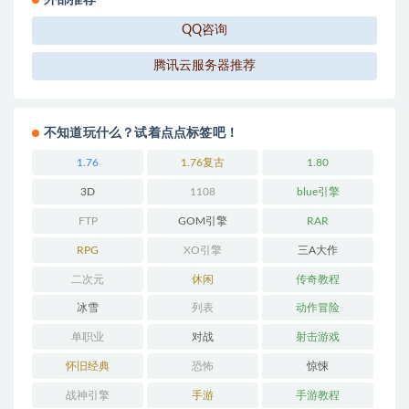
外部推荐
QQ咨询
腾讯云服务器推荐
不知道玩什么？试着点点标签吧！
1.76
1.76复古
1.80
3D
1108
blue引擎
FTP
GOM引擎
RAR
RPG
XO引擎
三A大作
二次元
休闲
传奇教程
冰雪
列表
动作冒险
单职业
对战
射击游戏
怀旧经典
恐怖
惊悚
战神引擎
手游
手游教程