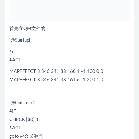
首先在QM文件的
[@Startup]
#if
#ACT
MAPEFFECT 3 346 341 38 160 1 -1 100 0 0
MAPEFFECT 3 346 341 38 161 6 -1 200 1 0
[@OnTimer4]
#IF
CHECK [30] 1
#ACT
goto @会员泡点