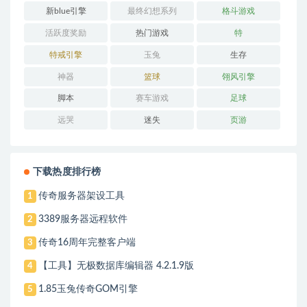
新blue引擎
最终幻想系列
格斗游戏
活跃度奖励
热门游戏
特
特戒引擎
玉兔
生存
神器
篮球
翎风引擎
脚本
赛车游戏
足球
远哭
迷失
页游
下载热度排行榜
传奇服务器架设工具
1
3389服务器远程软件
2
传奇16周年完整客户端
3
【工具】无极数据库编辑器 4.2.1.9版
4
1.85玉兔传奇GOM引擎
5