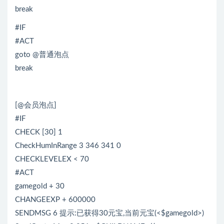
break
#IF
#ACT
goto @普通泡点
break
[@会员泡点]
#IF
CHECK [30] 1
CheckHumInRange 3 346 341 0
CHECKLEVELEX < 70
#ACT
gamegold + 30
CHANGEEXP + 600000
SENDMSG 6 提示:已获得30元宝,当前元宝(<$gamegold>)