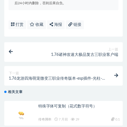
后24小时内删除，否则后果自负。
打赏
收藏
海报
链接
上一篇
1.76诸神攻速大极品复古三职业客户端
下一篇
1.76龙游四海萌宠微变三职业传奇版本-esp插件-光柱-
自动回收_GOM引擎
相关文章
特殊字体可复制（花式数字符号）
传奇脚本
7 月前
29
0.1