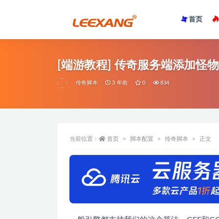
首页
[端游教程] 传奇服务端添加怪
传奇脚本
3 年前
0
834
当前位置：
首页
脚本配置
传奇脚本
正文