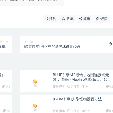
打赏
收藏
海报
链接
上一篇
下一篇
法和脚
[传奇脚本] 开区中的聚灵珠设置代码
本范例
号）
BLUE引擎M2报错，地图连接点无
效，请修正MapInfo相应条目。如何
修复？
0.1
传奇脚本
7 月前
9
0.
[GOM引擎]人型怪物设置方法
60
传奇脚本
8 月前
16
0.