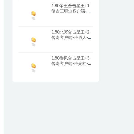
1.80帝王合击星王+1
复古三职业客户端-带
光柱-首冲礼包-红包奖
励_新BLUE引擎
1.80北冥合击星王+2
传奇客户端-带假人-光
柱-沙城捐献_新BLUE
引擎
1.80御风合击星王+3
传奇客户端-带光柱-沙
城捐献-充值回馈_新
BLUE引擎