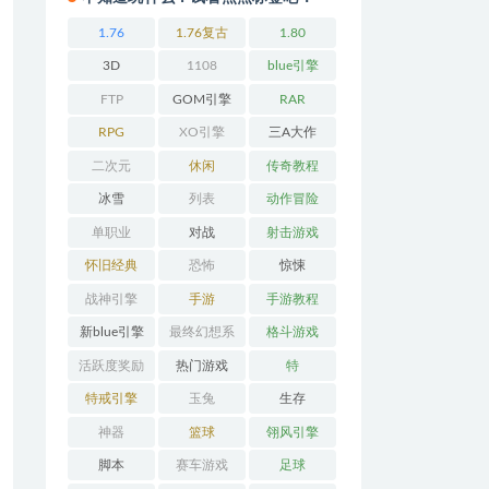
1.76
1.76复古
1.80
3D
1108
blue引擎
FTP
GOM引擎
RAR
RPG
XO引擎
三A大作
二次元
休闲
传奇教程
冰雪
列表
动作冒险
单职业
对战
射击游戏
怀旧经典
恐怖
惊悚
战神引擎
手游
手游教程
新blue引擎
最终幻想系
格斗游戏
列
活跃度奖励
热门游戏
特
特戒引擎
玉兔
生存
神器
篮球
翎风引擎
脚本
赛车游戏
足球