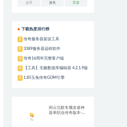
远哭
迷失
页游
下载热度排行榜
传奇服务器架设工具
1
3389服务器远程软件
2
传奇16周年完整客户端
3
【工具】无极数据库编辑器 4.2.1.9版
4
1.85玉兔传奇GOM引擎
5
闲云沉默专属攻速神
器单职业传奇版本-带
光柱-自动回收-自动拾
取_翎风引擎