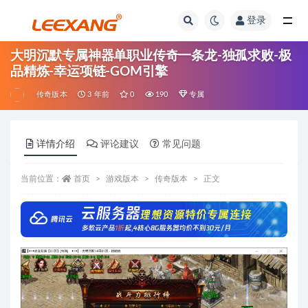
登录
大明沉默专属神器单职业传奇一条龙-独孤求败-极
品精炼-幸运项链-GOM引擎
传奇版本
3 年前
0
190
专属
详情介绍
评论建议
常见问题
当前位置：
首页
游戏版本
传奇版本
正文