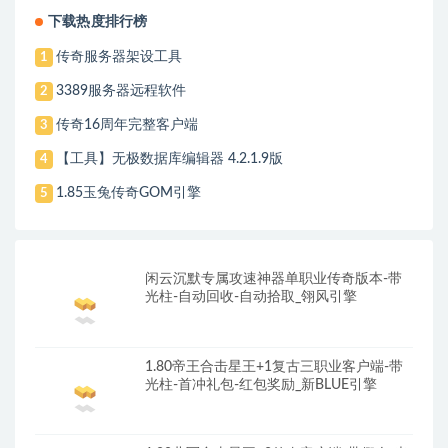
下载热度排行榜
传奇服务器架设工具
1
3389服务器远程软件
2
传奇16周年完整客户端
3
【工具】无极数据库编辑器 4.2.1.9版
4
1.85玉兔传奇GOM引擎
5
闲云沉默专属攻速神器单职业传奇版本-带
光柱-自动回收-自动拾取_翎风引擎
1.80帝王合击星王+1复古三职业客户端-带
光柱-首冲礼包-红包奖励_新BLUE引擎