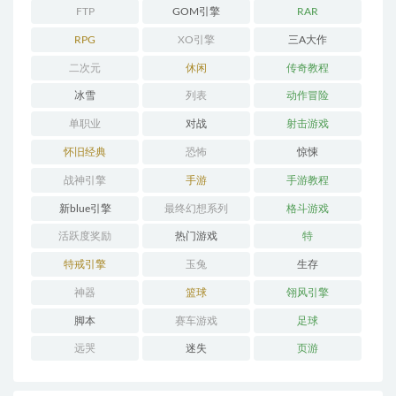
FTP
GOM引擎
RAR
RPG
XO引擎
三A大作
二次元
休闲
传奇教程
冰雪
列表
动作冒险
单职业
对战
射击游戏
怀旧经典
恐怖
惊悚
战神引擎
手游
手游教程
新blue引擎
最终幻想系列
格斗游戏
活跃度奖励
热门游戏
特
特戒引擎
玉兔
生存
神器
篮球
翎风引擎
脚本
赛车游戏
足球
远哭
迷失
页游