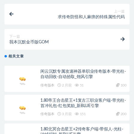
上一篇
求传奇防怪和人麻痹的特殊属性代码
下一篇
我本沉默金币版GOM
相关文章
闲云沉默专属攻速神器单职业传奇版本-带光柱-
自动回收-自动拾取_翎风引擎
传奇版本
2 月前
51
100
1.80帝王合击星王+1复古三职业客户端-带光柱-
首冲礼包-红包奖励_新BLUE引擎
传奇版本
3 月前
151
200
1.80北冥合击星王+2传奇客户端-带假人-光柱-