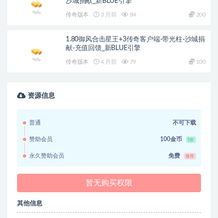
沙城捐献_新BLUE引擎
传奇版本
3 月前
84
200
1.80御风合击星王+3传奇客户端-带光柱-沙城捐
献-充值回馈_新BLUE引擎
传奇版本
4 月前
79
100
资源信息
普通
不可下载
赞助会员
100金币
5折
永久赞助会员
免费
推荐
暂无购买权限
其他信息