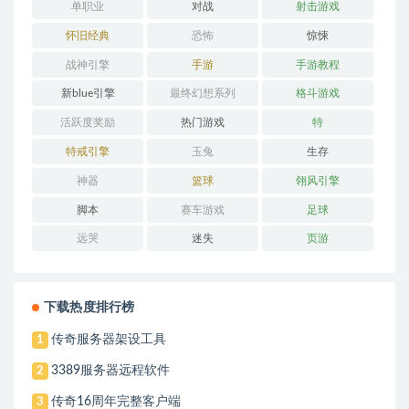
单职业
对战
射击游戏
怀旧经典
恐怖
惊悚
战神引擎
手游
手游教程
新blue引擎
最终幻想系列
格斗游戏
活跃度奖励
热门游戏
特
特戒引擎
玉兔
生存
神器
篮球
翎风引擎
脚本
赛车游戏
足球
远哭
迷失
页游
下载热度排行榜
传奇服务器架设工具
1
3389服务器远程软件
2
传奇16周年完整客户端
3