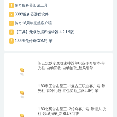
传奇服务器架设工具
1
3389服务器远程软件
2
传奇16周年完整客户端
3
【工具】无极数据库编辑器 4.2.1.9版
4
1.85玉兔传奇GOM引擎
5
闲云沉默专属攻速神器单职业传奇版本-带
光柱-自动回收-自动拾取_翎风引擎
1.80帝王合击星王+1复古三职业客户端-带
光柱-首冲礼包-红包奖励_新BLUE引擎
1.80北冥合击星王+2传奇客户端-带假人-光
柱-沙城捐献_新BLUE引擎