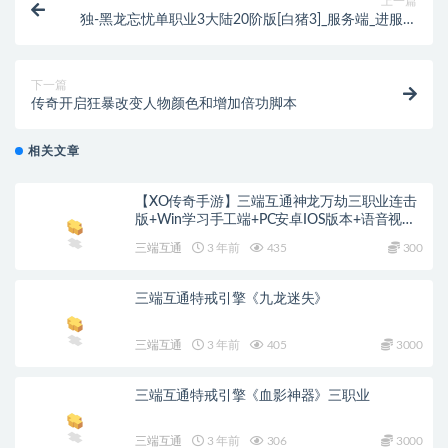
上一篇
独-黑龙忘忧单职业3大陆20阶版[白猪3]_服务端_进服体
验_架设教程_战神学习版本
下一篇
传奇开启狂暴改变人物颜色和增加倍功脚本
相关文章
【XO传奇手游】三端互通神龙万劫三职业连击
版+Win学习手工端+PC安卓IOS版本+语音视频
教程 2023-10-9 陇上小伙 三端引擎 已收录 关
三端互通
3 年前
435
300
注 140次
三端互通特戒引擎《九龙迷失》
三端互通
3 年前
405
3000
三端互通特戒引擎《血影神器》三职业
三端互通
3 年前
306
3000