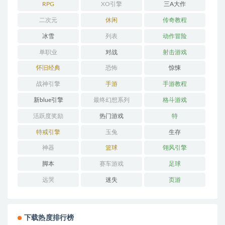
RPG
XO引擎
三A大作
二次元
休闲
传奇教程
冰雪
列表
动作冒险
单职业
对战
射击游戏
怀旧经典
恐怖
惊悚
战神引擎
手游
手游教程
新blue引擎
最终幻想系列
格斗游戏
活跃度奖励
热门游戏
特
特戒引擎
玉兔
生存
神器
篮球
翎风引擎
脚本
赛车游戏
足球
远哭
迷失
页游
下载热度排行榜