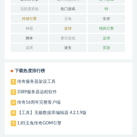
活跃度奖励
热门游戏
特
特戒引擎
玉兔
生存
神器
篮球
翎风引擎
脚本
赛车游戏
足球
远哭
迷失
页游
下载热度排行榜
传奇服务器架设工具
1
3389服务器远程软件
2
传奇16周年完整客户端
3
【工具】无极数据库编辑器 4.2.1.9版
4
1.85玉兔传奇GOM引擎
5