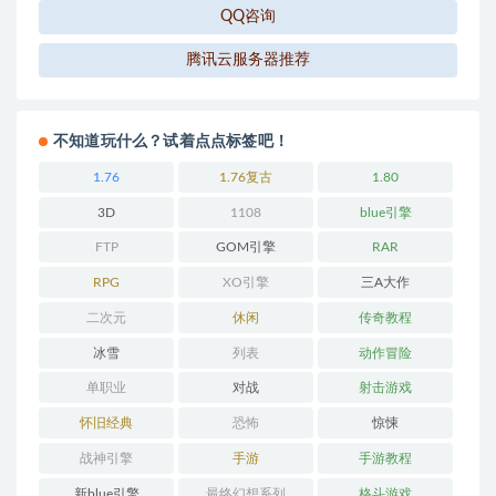
QQ咨询
腾讯云服务器推荐
不知道玩什么？试着点点标签吧！
1.76
1.76复古
1.80
3D
1108
blue引擎
FTP
GOM引擎
RAR
RPG
XO引擎
三A大作
二次元
休闲
传奇教程
冰雪
列表
动作冒险
单职业
对战
射击游戏
怀旧经典
恐怖
惊悚
战神引擎
手游
手游教程
新blue引擎
最终幻想系列
格斗游戏