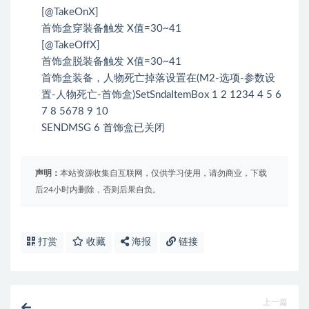
[@TakeOnX]
首饰盒穿装备触发 X值=30~41
[@TakeOffX]
首饰盒脱装备触发 X值=30~41
首饰盒装备，人物死亡掉落设置在(M2-选项-参数设
置-人物死亡-首饰盒)SetSndaItemBox 1 2 1234 4 5 6
7 8 5678 9 10
SENDMSG 6 首饰盒已关闭
声明：
本站资源收集自互联网，仅供学习使用，请勿商业，下载
后24小时内删除，否则后果自负。
打赏
收藏
海报
链接
上一篇