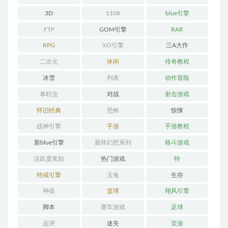
3D
1108
blue引擎
FTP
GOM引擎
RAR
RPG
XO引擎
三A大作
二次元
休闲
传奇教程
冰雪
列表
动作冒险
单职业
对战
射击游戏
怀旧经典
恐怖
惊悚
战神引擎
手游
手游教程
新blue引擎
最终幻想系列
格斗游戏
活跃度奖励
热门游戏
特
特戒引擎
玉兔
生存
神器
篮球
翎风引擎
脚本
赛车游戏
足球
远哭
迷失
页游