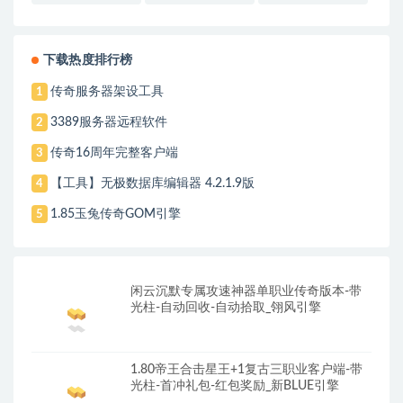
下载热度排行榜
传奇服务器架设工具
1
3389服务器远程软件
2
传奇16周年完整客户端
3
【工具】无极数据库编辑器 4.2.1.9版
4
1.85玉兔传奇GOM引擎
5
闲云沉默专属攻速神器单职业传奇版本-带
光柱-自动回收-自动拾取_翎风引擎
1.80帝王合击星王+1复古三职业客户端-带
光柱-首冲礼包-红包奖励_新BLUE引擎