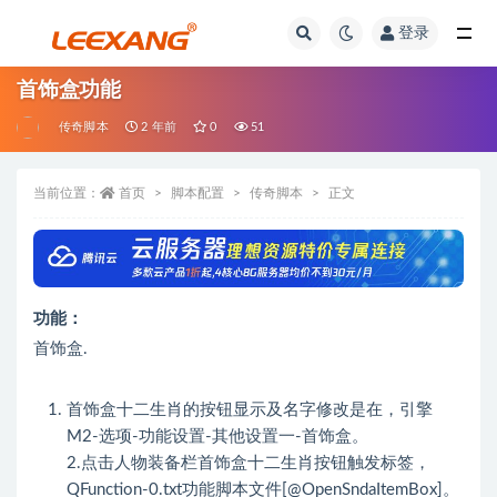
登录
首饰盒功能
传奇脚本
2 年前
0
51
当前位置：
首页
脚本配置
传奇脚本
正文
功能：
首饰盒.
首饰盒十二生肖的按钮显示及名字修改是在，引擎
M2-选项-功能设置-其他设置一-首饰盒。
2.点击人物装备栏首饰盒十二生肖按钮触发标签，
QFunction-0.txt功能脚本文件[@OpenSndaItemBox]。