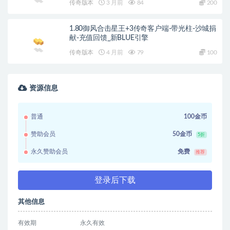
传奇版本
3 月前
84
200
1.80御风合击星王+3传奇客户端-带光柱-沙城捐
献-充值回馈_新BLUE引擎
传奇版本
4 月前
79
100
资源信息
普通
100金币
赞助会员
50金币
5折
永久赞助会员
免费
推荐
登录后下载
其他信息
有效期
永久有效