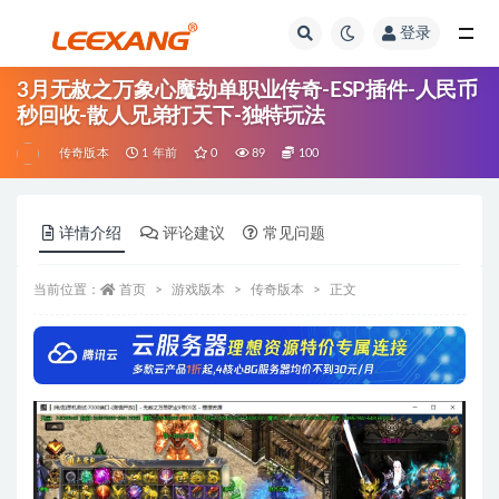
登录
3月无赦之万象心魔劫单职业传奇-ESP插件-人民币
秒回收-散人兄弟打天下-独特玩法
传奇版本
1 年前
0
89
100
详情介绍
评论建议
常见问题
当前位置：
首页
游戏版本
传奇版本
正文