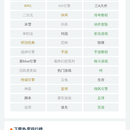
RPG
XO引擎
三A大作
二次元
休闲
传奇教程
冰雪
列表
动作冒险
单职业
对战
射击游戏
怀旧经典
恐怖
惊悚
战神引擎
手游
手游教程
新blue引擎
最终幻想系列
格斗游戏
活跃度奖励
热门游戏
特
特戒引擎
玉兔
生存
神器
篮球
翎风引擎
脚本
赛车游戏
足球
远哭
迷失
页游
下载热度排行榜