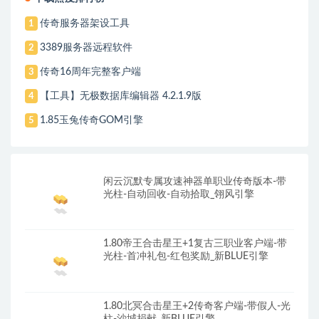
传奇服务器架设工具
1
3389服务器远程软件
2
传奇16周年完整客户端
3
【工具】无极数据库编辑器 4.2.1.9版
4
1.85玉兔传奇GOM引擎
5
闲云沉默专属攻速神器单职业传奇版本-带
光柱-自动回收-自动拾取_翎风引擎
1.80帝王合击星王+1复古三职业客户端-带
光柱-首冲礼包-红包奖励_新BLUE引擎
1.80北冥合击星王+2传奇客户端-带假人-光
柱-沙城捐献_新BLUE引擎