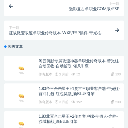
上一篇
魅影复古单职业GOM版/ESP
下一篇
征战微变攻速单职业传奇版本-WXF/ESP插件-带光柱-
自动回收-自动捡物-自动挂机
相关文章
闲云沉默专属攻速神器单职业传奇版本-带光柱-
自动回收-自动拾取_翎风引擎
传奇版本
2 月前
52
100
1.80帝王合击星王+1复古三职业客户端-带光柱-
首冲礼包-红包奖励_新BLUE引擎
传奇版本
3 月前
152
200
1.80北冥合击星王+2传奇客户端-带假人-光柱-
沙城捐献_新BLUE引擎