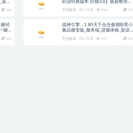
_架设
职业经典版本-白猪3.0】最新整理
Win系特色服务端+安卓苹果双端
200
手游版本
2 年前
298
20
+GM授权后台+详细搭建教程
终极经
战神引擎，1.80天下合击傲视暗黑小
n一键
极品微变版_服务端_进服体验_架设
果双端
教程
200
手游版本
2 年前
102
20