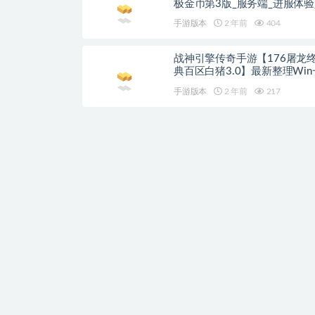
极金币第3版_服务端_进服体验
教程
手游版本
2 年前
404
战神引擎传奇手游【176屠龙
典百区白猪3.0】最新整理Wi
服务端+GM授权后台+安卓苹
手游版本
2 年前
217
+详细搭建教程