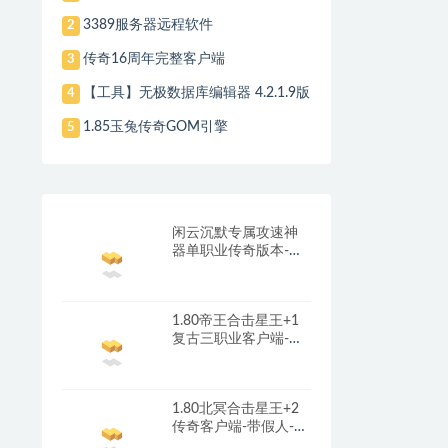
3389服务器远程软件
2
传奇16周年完整客户端
3
【工具】无极数据库编辑器 4.2.1.9版
4
1.85玉兔传奇GOM引擎
5
闲云沉默专属攻速神
器单职业传奇版本-带
光柱-自动回收-自动拾
取_翎风引擎
1.80帝王合击星王+1
复古三职业客户端-带
光柱-首冲礼包-红包奖
励_新BLUE引擎
1.80北冥合击星王+2
传奇客户端-带假人-光
柱-沙城捐献_新BLUE