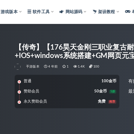
游戏版本
软件工具
网站源码
架设教程
【传奇】【176昊天金刚三职业复古耐
+IOS+windows系统搭建+GM网页
手游版本
4 年前
1
1.4K
100
有
普通
100金币
最
赞助会员
50金币
5折
永久赞助会员
免费
推荐