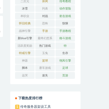
二次元
休闲
传奇教程
0
冰雪
列表
动作冒险
单职业
对战
射击游戏
怀旧经典
恐怖
惊悚
战神引擎
手游
手游教程
0
新blue引擎
最终幻想系
格斗游戏
列
活跃度奖励
热门游戏
特
特戒引擎
玉兔
生存
神器
篮球
翎风引擎
脚本
赛车游戏
足球
远哭
迷失
页游
下载热度排行榜
传奇服务器架设工具
1