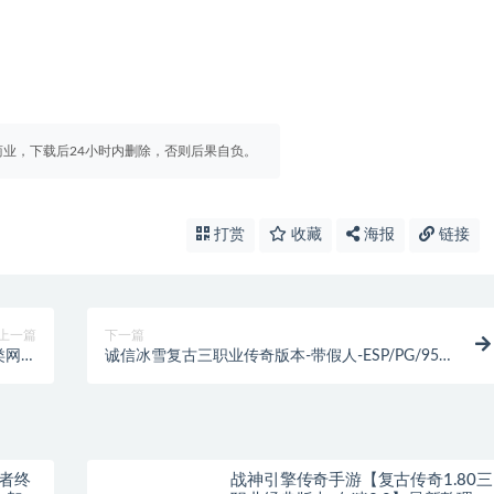
业，下载后24小时内删除，否则后果自负。
打赏
收藏
海报
链接
上一篇
下一篇
类网站
诚信冰雪复古三职业传奇版本-带假人-ESP/PG/95插
3-01
件-自动回收拾
王者终
战神引擎传奇手游【复古传奇1.80三