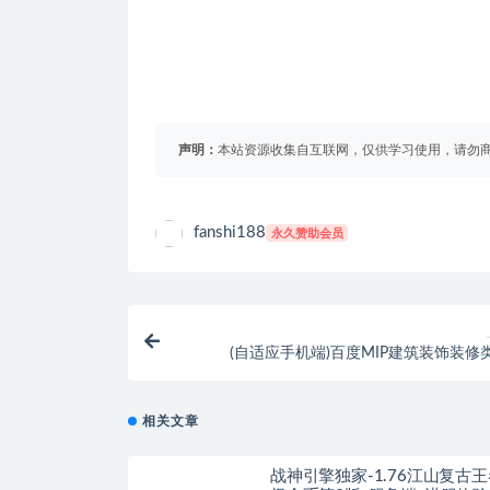
声明：
本站资源收集自互联网，仅供学习使用，请勿商
fanshi188
永久赞助会员
(自适应手机端)百度MIP建筑装饰装修
pbootcms模板 幕墙材料网站源码202
相关文章
战神引擎独家-1.76江山复古