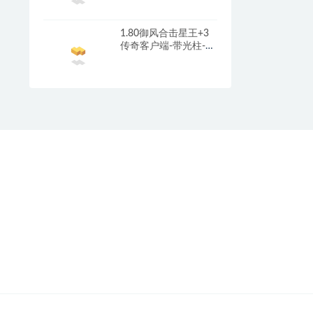
引擎
1.80御风合击星王+3
传奇客户端-带光柱-沙
城捐献-充值回馈_新
BLUE引擎