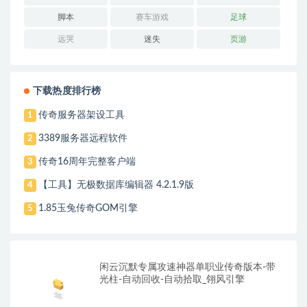
脚本
赛车游戏
足球
远哭
迷失
页游
下载热度排行榜
传奇服务器架设工具
1
3389服务器远程软件
2
传奇16周年完整客户端
3
【工具】无极数据库编辑器 4.2.1.9版
4
1.85玉兔传奇GOM引擎
5
闲云沉默专属攻速神器单职业传奇版本-带
光柱-自动回收-自动拾取_翎风引擎