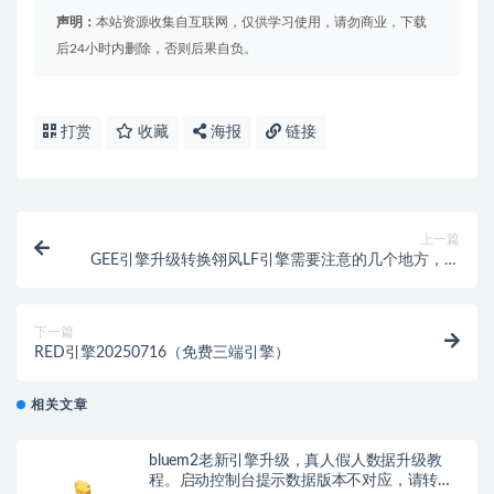
声明：
本站资源收集自互联网，仅供学习使用，请勿商业，下载
后24小时内删除，否则后果自负。
打赏
收藏
海报
链接
上一篇
GEE引擎升级转换翎风LF引擎需要注意的几个地方，转
换引擎UI错位
下一篇
RED引擎20250716（免费三端引擎）
相关文章
bluem2老新引擎升级，真人假人数据升级教
程。启动控制台提示数据版本不对应，请转