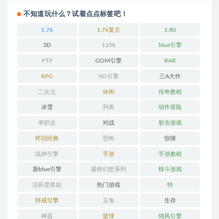
不知道玩什么？试着点点标签吧！
1.76
1.76复古
1.80
3D
1108
blue引擎
FTP
GOM引擎
RAR
RPG
XO引擎
三A大作
二次元
休闲
传奇教程
冰雪
列表
动作冒险
单职业
对战
射击游戏
怀旧经典
恐怖
惊悚
战神引擎
手游
手游教程
新blue引擎
最终幻想系列
格斗游戏
活跃度奖励
热门游戏
特
特戒引擎
玉兔
生存
神器
篮球
翎风引擎