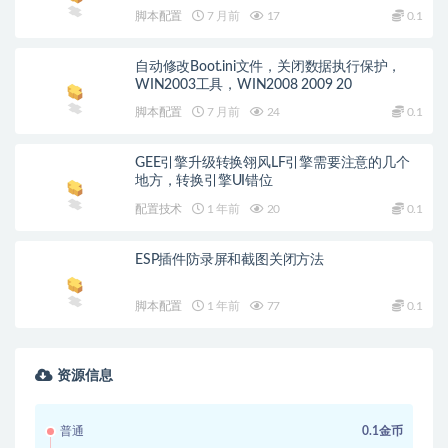
换？
脚本配置
7 月前
17
0.1
自动修改Boot.ini文件，关闭数据执行保护，
WIN2003工具，WIN2008 2009 20
脚本配置
7 月前
24
0.1
GEE引擎升级转换翎风LF引擎需要注意的几个
地方，转换引擎UI错位
配置技术
1 年前
20
0.1
ESP插件防录屏和截图关闭方法
脚本配置
1 年前
77
0.1
资源信息
普通
0.1金币