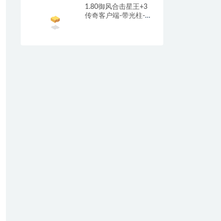
1.80御风合击星王+3
传奇客户端-带光柱-沙
城捐献-充值回馈_新
BLUE引擎