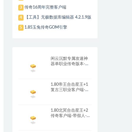
传奇16周年完整客户端
3
【工具】无极数据库编辑器 4.2.1.9版
4
1.85玉兔传奇GOM引擎
5
闲云沉默专属攻速神
器单职业传奇版本-带
光柱-自动回收-自动拾
取_翎风引擎
1.80帝王合击星王+1
复古三职业客户端-带
光柱-首冲礼包-红包奖
励_新BLUE引擎
1.80北冥合击星王+2
传奇客户端-带假人-光
柱-沙城捐献_新BLUE
引擎