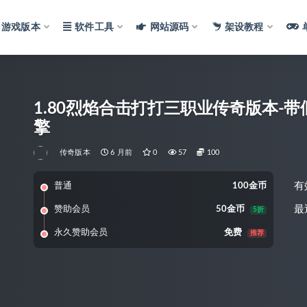
游戏版本
软件工具
网站源码
架设教程
1.80烈焰合击打打三职业传奇版本-带假
擎
传奇版本
6 月前
0
57
100
有
普通
100金币
最
赞助会员
50金币
5折
永久赞助会员
免费
推荐