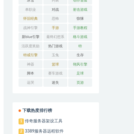
冰雪
列表
动作冒险
单职业
对战
射击游戏
怀旧经典
恐怖
惊悚
战神引擎
手游
手游教程
新blue引擎
最终幻想系
格斗游戏
列
活跃度奖励
热门游戏
特
特戒引擎
玉兔
生存
神器
篮球
翎风引擎
脚本
赛车游戏
足球
远哭
迷失
页游
下载热度排行榜
传奇服务器架设工具
1
3389服务器远程软件
2