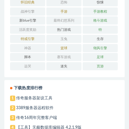
怀旧经典
恐怖
惊悚
战神引擎
手游
手游教程
新blue引擎
最终幻想系列
格斗游戏
活跃度奖励
热门游戏
特
特戒引擎
玉兔
生存
神器
篮球
翎风引擎
脚本
赛车游戏
足球
远哭
迷失
页游
下载热度排行榜
传奇服务器架设工具
1
3389服务器远程软件
2
传奇16周年完整客户端
3
【工具】无极数据库编辑器 4.2.1.9版
4