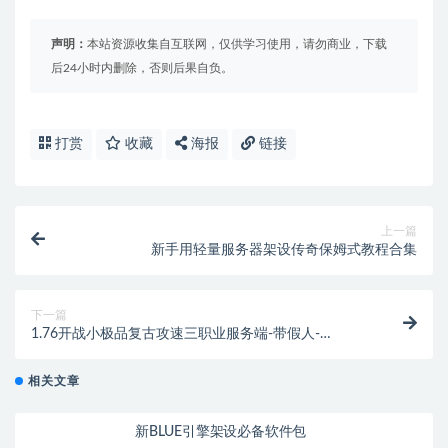
声明：
本站资源收集自互联网，仅供学习使用，请勿商业，下载
后24小时内删除，否则后果自负。
打赏
收藏
海报
链接
上一篇
新手用轻量服务器架设传奇保姆式教程合集
下一篇
1.76开战小极品复古攻速三职业服务端-带假人-
ESP/WXF插件-光柱-自动回收
相关文章
新BLUE引擎架设必备软件包