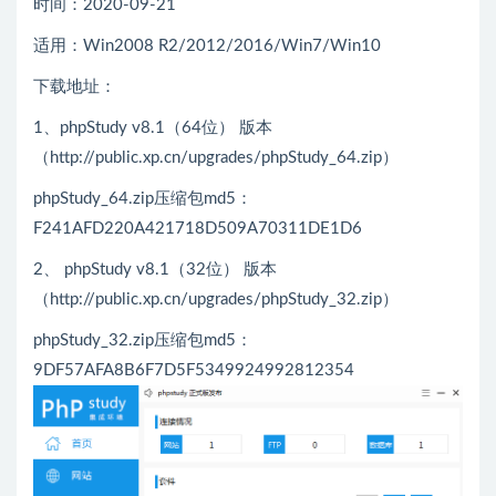
时间：2020-09-21
适用：Win2008 R2/2012/2016/Win7/Win10
下载地址：
1、phpStudy v8.1（64位） 版本
（http://public.xp.cn/upgrades/phpStudy_64.zip）
phpStudy_64.zip压缩包md5：
F241AFD220A421718D509A70311DE1D6
2、 phpStudy v8.1（32位） 版本
（http://public.xp.cn/upgrades/phpStudy_32.zip）
phpStudy_32.zip压缩包md5：
9DF57AFA8B6F7D5F5349924992812354