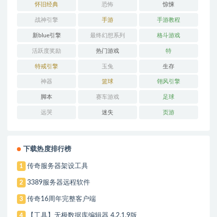
怀旧经典
恐怖
惊悚
战神引擎
手游
手游教程
新blue引擎
最终幻想系列
格斗游戏
活跃度奖励
热门游戏
特
特戒引擎
玉兔
生存
神器
篮球
翎风引擎
脚本
赛车游戏
足球
远哭
迷失
页游
下载热度排行榜
传奇服务器架设工具
1
3389服务器远程软件
2
传奇16周年完整客户端
3
【工具】无极数据库编辑器 4.2.1.9版
4