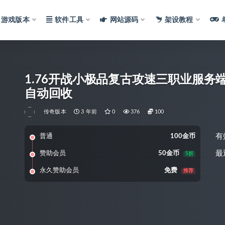
游戏版本
软件工具
网站源码
架设教程
1.76开战小极品复古攻速三职业服务端-
自动回收
传奇版本
3 年前
0
376
100
有
普通
100金币
最
赞助会员
50金币
5折
永久赞助会员
免费
推荐