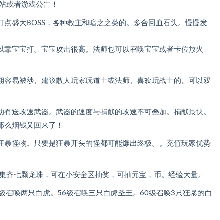
网站或者游戏公告！
点盛大BOSS，各种教主和暗之之类的。多合回血石头。慢慢发
以靠宝宝打。宝宝攻击很高。法师也可以召唤宝宝或者卡位放火
期容易被秒。建议散人玩家玩道士或法师。喜欢玩战士的。可以双
助有送攻速武器。武器的速度与捐献的攻速不可叠加。捐献最快。
那么烟钱又回来了！
狂暴怪物。只要是狂暴开头的怪都可能爆出终极。。充值玩家优势
。集齐七颗龙珠，可在小安全区抽奖，可抽元宝，币。经验大量。
级召唤两只白虎。56级召唤三只白虎圣王。60级召唤3只狂暴的白