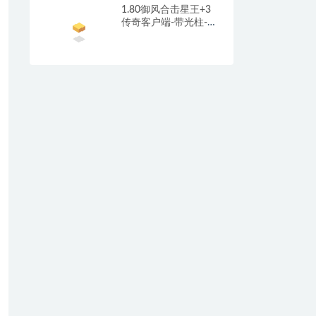
1.80御风合击星王+3
传奇客户端-带光柱-沙
城捐献-充值回馈_新
BLUE引擎