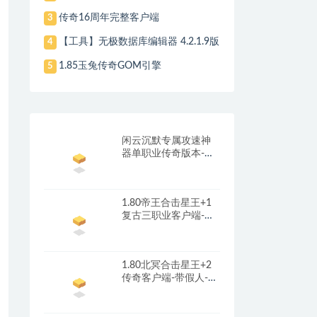
传奇16周年完整客户端
3
【工具】无极数据库编辑器 4.2.1.9版
4
1.85玉兔传奇GOM引擎
5
闲云沉默专属攻速神
器单职业传奇版本-带
光柱-自动回收-自动拾
取_翎风引擎
1.80帝王合击星王+1
复古三职业客户端-带
光柱-首冲礼包-红包奖
励_新BLUE引擎
1.80北冥合击星王+2
传奇客户端-带假人-光
柱-沙城捐献_新BLUE
引擎