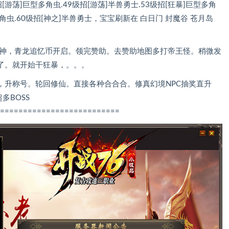
游荡]巨型多角虫.49级招[游荡]半兽勇士.53级招[狂暴]巨型多角
型多角虫.60级招[神之]半兽勇士，宝宝刷新在 白日门 封魔谷 苍月岛
.杀神，青龙追忆币开启。领完赞助。去赞助地图多打帝王怪。稍微发
了。就开始干狂暴，。。。
，升称号。轮回修仙。直接各种合合合。修真幻境NPC抽奖直升
多BOSS
==========================