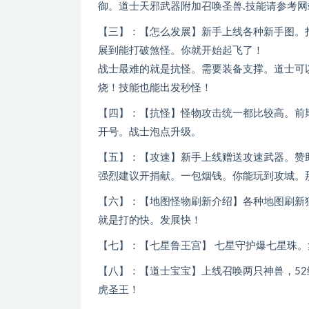
御。道士天邪武器附加召唤圣兽.技能请参考
【三】：【怎么发展】新手上线各种新手图。打
展到能打破煞怪。你就开始起飞了！
战士最难的就是抗怪。需要装备支撑。道士可
烧！技能也能出发秒怪！
【四】：【抗怪】怪物攻击统一都比较高。前
开号。战士泡点升级。
【五】：【攻速】新手上线赠送攻速武器。赞
强烈建议开捐献。一包烟钱。你能玩到攻城。
【六】：【地图怪物刷新介绍】各种地图刷新
就是打的快。发展快！
【七】：【七星鲁王宫】 七星守护爆七星珠
【八】：【道士宝宝】上线召唤两只神兽，52
虎圣王！