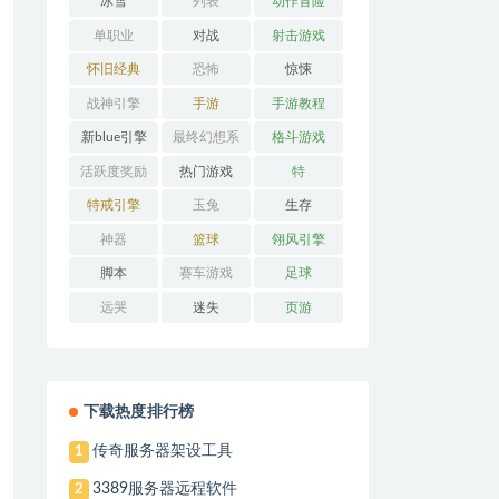
冰雪
列表
动作冒险
单职业
对战
射击游戏
怀旧经典
恐怖
惊悚
战神引擎
手游
手游教程
新blue引擎
最终幻想系
格斗游戏
列
活跃度奖励
热门游戏
特
特戒引擎
玉兔
生存
神器
篮球
翎风引擎
脚本
赛车游戏
足球
远哭
迷失
页游
下载热度排行榜
传奇服务器架设工具
1
3389服务器远程软件
2