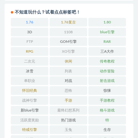
不知道玩什么？试着点点标签吧！
1.76
1.76复古
1.80
3D
1108
blue引擎
FTP
GOM引擎
RAR
RPG
XO引擎
三A大作
二次元
休闲
传奇教程
冰雪
列表
动作冒险
单职业
对战
射击游戏
怀旧经典
恐怖
惊悚
战神引擎
手游
手游教程
新blue引擎
最终幻想系列
格斗游戏
活跃度奖励
热门游戏
特
特戒引擎
玉兔
生存