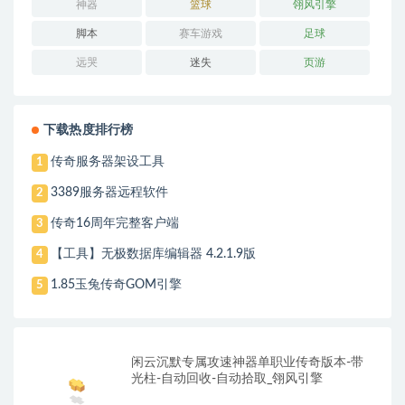
神器
篮球
翎风引擎
脚本
赛车游戏
足球
远哭
迷失
页游
下载热度排行榜
传奇服务器架设工具
1
3389服务器远程软件
2
传奇16周年完整客户端
3
【工具】无极数据库编辑器 4.2.1.9版
4
1.85玉兔传奇GOM引擎
5
闲云沉默专属攻速神器单职业传奇版本-带
光柱-自动回收-自动拾取_翎风引擎