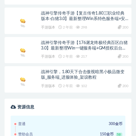
战神引擎传奇手游【复古传奇1.80三职业经典
版本-白猪3.0】最新整理Win系特色服务端+安
卓苹果双端+GM授权后台+详细搭建教程
手游版本
2 年前
298
200
战神引擎传奇手游【176屠龙终极经典百区白猪
3.0】最新整理Win一键服务端+GM授权后台
+安卓苹果双端+详细搭建教程
手游版本
2 年前
217
200
战神引擎，1.80天下合击傲视暗黑小极品微变
版_服务端_进服体验_架设教程
手游版本
2 年前
102
200
资源信息
普通
300金币
赞助会员
150金币
5折