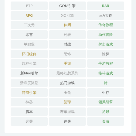
FTP
GOM引擎
RAR
RPG
XO引擎
三A大作
二次元
休闲
传奇教程
冰雪
列表
动作冒险
单职业
对战
射击游戏
怀旧经典
恐怖
惊悚
战神引擎
手游
手游教程
新blue引擎
最终幻想系列
格斗游戏
活跃度奖励
热门游戏
特
特戒引擎
玉兔
生存
神器
篮球
翎风引擎
脚本
赛车游戏
足球
远哭
迷失
页游