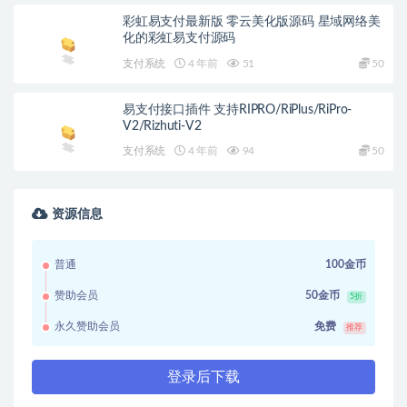
彩虹易支付最新版 零云美化版源码 星域网络美
化的彩虹易支付源码
支付系统
4 年前
51
50
易支付接口插件 支持RIPRO/RiPlus/RiPro-
V2/Rizhuti-V2
支付系统
4 年前
94
50
资源信息
普通
100金币
赞助会员
50金币
5折
永久赞助会员
免费
推荐
登录后下载