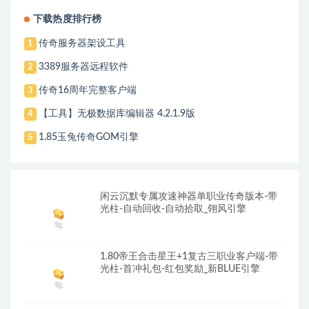
下载热度排行榜
传奇服务器架设工具
1
3389服务器远程软件
2
传奇16周年完整客户端
3
【工具】无极数据库编辑器 4.2.1.9版
4
1.85玉兔传奇GOM引擎
5
闲云沉默专属攻速神器单职业传奇版本-带
光柱-自动回收-自动拾取_翎风引擎
1.80帝王合击星王+1复古三职业客户端-带
光柱-首冲礼包-红包奖励_新BLUE引擎