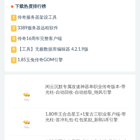
下载热度排行榜
传奇服务器架设工具
1
3389服务器远程软件
2
传奇16周年完整客户端
3
【工具】无极数据库编辑器 4.2.1.9版
4
1.85玉兔传奇GOM引擎
5
闲云沉默专属攻速神器单职业传奇版本-带
光柱-自动回收-自动拾取_翎风引擎
1.80帝王合击星王+1复古三职业客户端-带
光柱-首冲礼包-红包奖励_新BLUE引擎