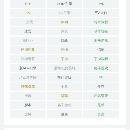
FTP
GOM引擎
RAR
RPG
XO引擎
三A大作
二次元
休闲
传奇教程
冰雪
列表
动作冒险
单职业
对战
射击游戏
怀旧经典
恐怖
惊悚
战神引擎
手游
手游教程
新blue引擎
最终幻想系列
格斗游戏
活跃度奖励
热门游戏
特
特戒引擎
玉兔
生存
神器
篮球
翎风引擎
脚本
赛车游戏
足球
远哭
迷失
页游