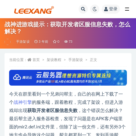
登录
战神进游戏提示：获取开发者区服信息失败，怎么
解决？
手游架设
3 年前
0
73
当前位置：
首页
架设教程
手游架设
正文
今天在群里看到一个兄弟问帮主，自己的在网上下载了一
个
战神引擎
的服务端，跟着教程，完成了架设，但进入游
戏却出现
获取开发者区服信息失败
，这个错误怎么解决？
最后帮主进入服务器检查，发现了问题是在APK客户端里
面的mir2.def.ini文件里，但除了这一份文件，还有另外3个
地方也会导致这个问题，帮主都罗列一下，发到手游帮