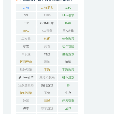
1.76
1.76复古
1.80
3D
1108
blue引擎
FTP
GOM引擎
RAR
RPG
XO引擎
三A大作
二次元
休闲
传奇教程
冰雪
列表
动作冒险
单职业
对战
射击游戏
怀旧经典
恐怖
惊悚
战神引擎
手游
手游教程
新blue引擎
最终幻想系
格斗游戏
列
活跃度奖励
热门游戏
特
特戒引擎
玉兔
生存
神器
篮球
翎风引擎
脚本
赛车游戏
足球