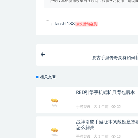
声明：
本站资源收集自互联网，仅供学习使用，请勿商
fanshi188
永久赞助会员
复古手游传奇灵符如何
相关文章
RED引擎手机端扩展背包脚本
手游架设
1 年前
35
战神引擎手游版本佩戴勋章需
怎么解决
手游架设
3 年前
13