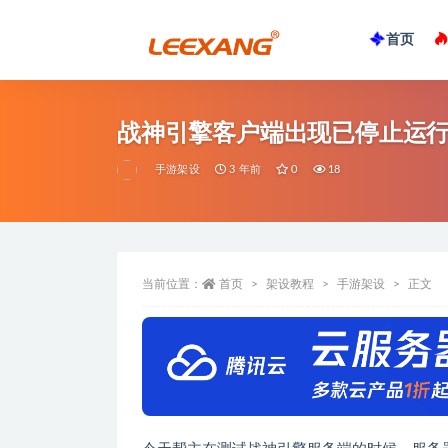
首页
战神引擎客户端出现已停止运
手游架设
3 年前
0
18
当前位置：
首页
架设教程
手游架设
正文