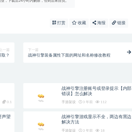
业，下载后24小时内删除，否则后果自负。
打赏
收藏
海报
链接
上一篇
下一篇
获取？
战神引擎装备属性下面的网址和名称修改教程
战神引擎注册账号或登录提示【内部
错误】怎么解决
0.1
手游架设
3 年前
112
要声望
战神引擎游戏显示不全，两边有黑边
解决方法
手游架设
3 年前
18