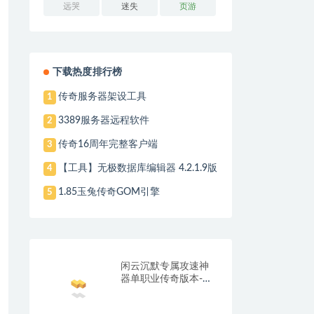
远哭
迷失
页游
下载热度排行榜
传奇服务器架设工具
1
3389服务器远程软件
2
传奇16周年完整客户端
3
【工具】无极数据库编辑器 4.2.1.9版
4
1.85玉兔传奇GOM引擎
5
闲云沉默专属攻速神
器单职业传奇版本-带
光柱-自动回收-自动拾
取_翎风引擎