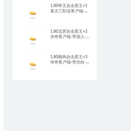
1.80帝王合击星王+1
复古三职业客户端-带
光柱-首冲礼包-红包奖
励_新BLUE引擎
1.80北冥合击星王+2
传奇客户端-带假人-光
柱-沙城捐献_新BLUE
引擎
1.80御风合击星王+3
传奇客户端-带光柱-沙
城捐献-充值回馈_新
BLUE引擎