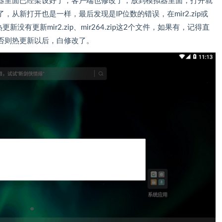
器里面已经架设好了，客户端也修改了，放到模拟器里面，打开就
从新打开也是一样，最后发现是IP位数的错误，在mir2.zip或
更新没有更新mir2.zip、mir264.zip这2个文件，如果有，记得直
否则热更新以后，白修改了。