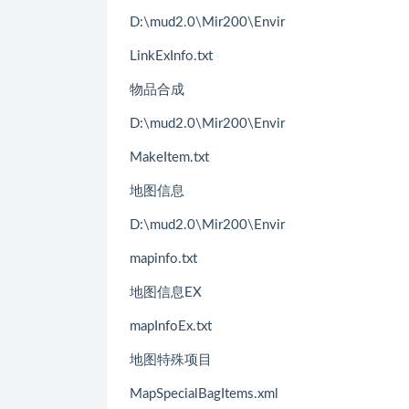
D:\mud2.0\Mir200\Envir
LinkExInfo.txt
物品合成
D:\mud2.0\Mir200\Envir
MakeItem.txt
地图信息
D:\mud2.0\Mir200\Envir
mapinfo.txt
地图信息EX
mapInfoEx.txt
地图特殊项目
MapSpecialBagItems.xml