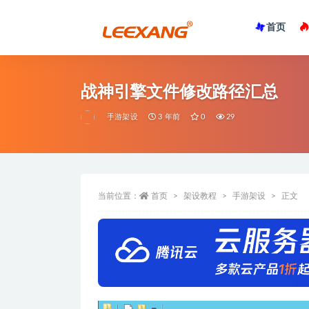
首页
战神引擎文件修改路径汇总
手游架设
3 年前
0
29
当前位置：
首页
架设教程
手游架设
正文