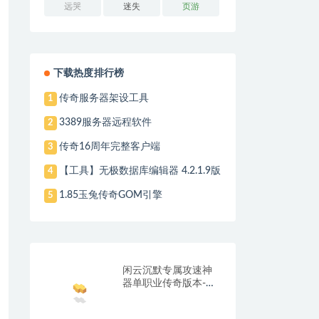
远哭
迷失
页游
下载热度排行榜
传奇服务器架设工具
1
3389服务器远程软件
2
传奇16周年完整客户端
3
【工具】无极数据库编辑器 4.2.1.9版
4
1.85玉兔传奇GOM引擎
5
闲云沉默专属攻速神
器单职业传奇版本-带
光柱-自动回收-自动拾
取_翎风引擎