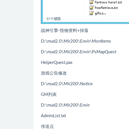
战神引擎-怪物资料+掉落
D:\mud2.0\Mir200\Envir\MonItems
D:\mud2.0\Mir200\Envir\PsMapQuest
HelperQuest.pas
游戏公告修改
D:\mud2.0\Mir200\Notice
GM列表
D:\mud2.0\Mir200\Envir
AdminList.txt
传送点