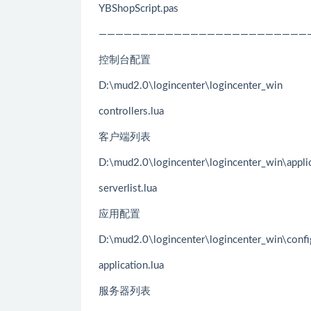
YBShopScript.pas
—————————————————————————
控制台配置
D:\mud2.0\logincenter\logincenter_win
controllers.lua
客户端列表
D:\mud2.0\logincenter\logincenter_win\applic
serverlist.lua
应用配置
D:\mud2.0\logincenter\logincenter_win\confi
application.lua
服务器列表