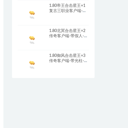
1.80帝王合击星王+1
复古三职业客户端-带
光柱-首冲礼包-红包奖
励_新BLUE引擎
1.80北冥合击星王+2
传奇客户端-带假人-光
柱-沙城捐献_新BLUE
引擎
1.80御风合击星王+3
传奇客户端-带光柱-沙
城捐献-充值回馈_新
BLUE引擎