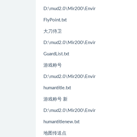
D:\mud2.0\Mir200\Envir
FlyPoint.txt
大刀侍卫
D:\mud2.0\Mir200\Envir
GuardList.txt
游戏称号
D:\mud2.0\Mir200\Envir
humantitle.txt
游戏称号 新
D:\mud2.0\Mir200\Envir
humantitlenew.txt
地图传送点