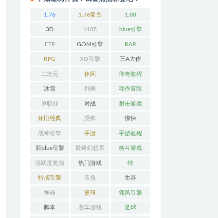
1.76
1.76复古
1.80
3D
1108
blue引擎
FTP
GOM引擎
RAR
RPG
XO引擎
三A大作
二次元
休闲
传奇教程
冰雪
列表
动作冒险
单职业
对战
射击游戏
怀旧经典
恐怖
惊悚
战神引擎
手游
手游教程
新blue引擎
最终幻想系
格斗游戏
列
活跃度奖励
热门游戏
特
特戒引擎
玉兔
生存
神器
篮球
翎风引擎
脚本
赛车游戏
足球